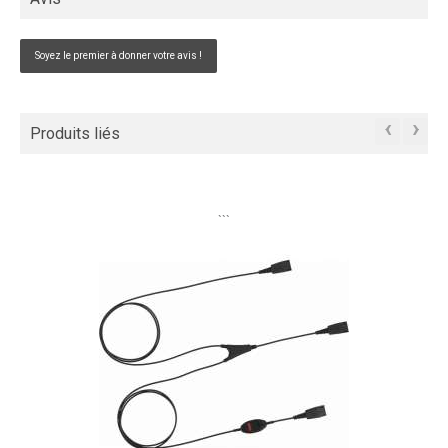
Soyez le premier à donner votre avis !
‹
›
Produits liés
```