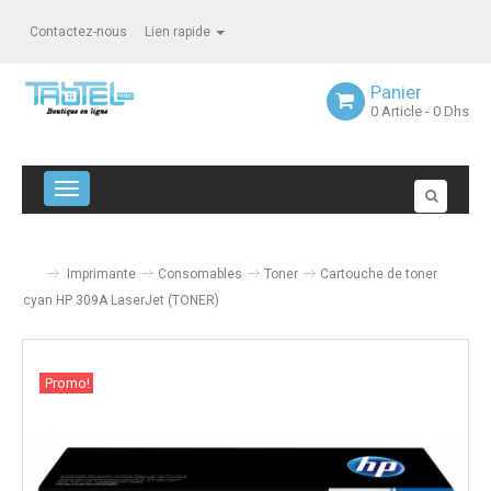
Contactez-nous
Lien rapide
Panier
0
Article
- 0 Dhs
Navigation bascule
Imprimante
Consomables
Toner
Cartouche de toner
cyan HP 309A LaserJet (TONER)
Promo!