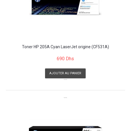
Toner HP 205A Cyan LaserJet origine (CF531A)
690 Dhs
AJOUTER AU PANIER
```
```