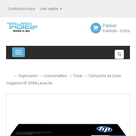
Contactez-nous
Lien rapide
Panier
0
Article
- 0 Dhs
Navigation bascule
Imprimante
Consomables
Toner
Cartouche de toner
magenta HP 309A LaserJet