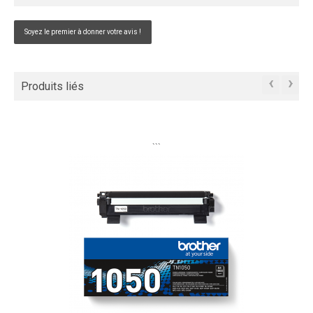
Soyez le premier à donner votre avis !
‹
›
Produits liés
```