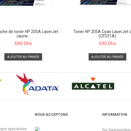
uche de toner HP 205A LaserJet
Toner HP 205A Cyan LaserJet o
Jaune...
(CF531A)
690 Dhs
690 Dhs
AJOUTER AU PANIER
AJOUTER AU PANIER
```
```
NOUS ACCEPTONS
INFORMATION
ligne spécialisée
Qui Sommes-Nous