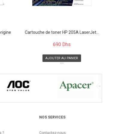
rigine
Cartouche de toner HP 205A LaserJet...
690 Dhs
AJOUTER AU PANIER
```
NOS SERVICES
 ?
Contactez-nous