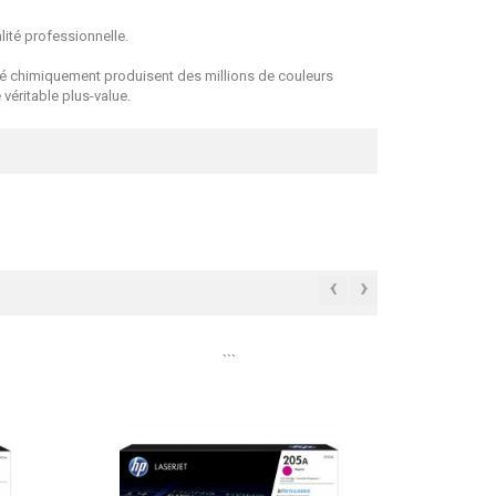
ité professionnelle.
qué chimiquement produisent des millions de couleurs
véritable plus-value.
‹
›
```