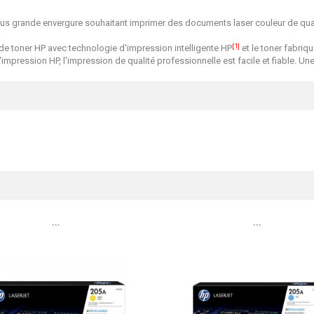
 plus grande envergure souhaitant imprimer des documents laser couleur de qual
[1]
 de toner HP avec technologie d'impression intelligente HP
et le toner fabri
mpression HP, l'impression de qualité professionnelle est facile et fiable. Une 
```
```