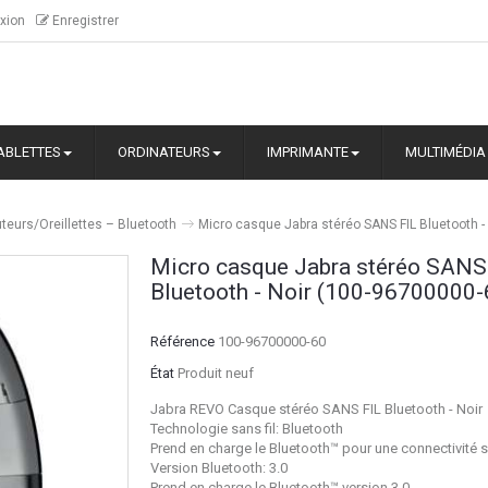
xion
Enregistrer
ABLETTES
ORDINATEURS
IMPRIMANTE
MULTIMÉDIA
teurs/Oreillettes – Bluetooth
Micro casque Jabra stéréo SANS FIL Bluetooth -
Micro casque Jabra stéréo SANS
Bluetooth - Noir (100-96700000-
Référence
100-96700000-60
État
Produit neuf
Jabra REVO Casque stéréo SANS FIL Bluetooth - Noir
Technologie sans fil: Bluetooth
Prend en charge le Bluetooth™ pour une connectivité sa
Version Bluetooth: 3.0
Prend en charge le Bluetooth™ version 3,0