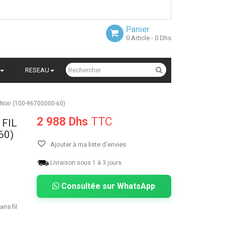
Panier
0
Article
- 0 Dhs
RESEAU
 Noir (100-96700000-60)
2 988 Dhs
TTC
 FIL
60)
Ajouter à ma liste d'envies
Livraison sous 1 à 3 jours.
Consultée sur WhatsApp
ns fil