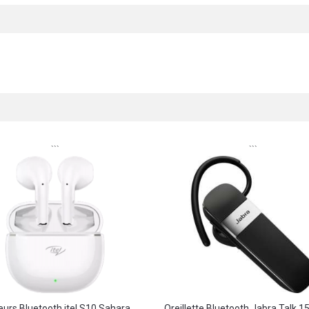
```
```
urs Bluetooth itel S10 Sahara...
Oreillette Bluetooth Jabra Talk 15 