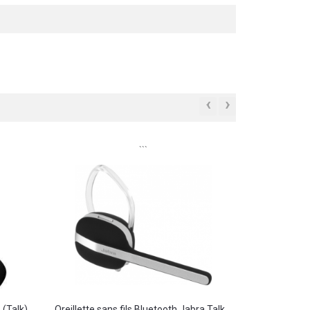
‹
›
```
(Talk)...
Oreillette sans fils Bluetooth Jabra Talk...