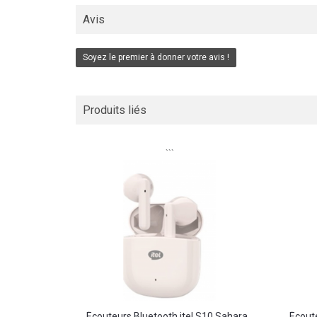
Avis
Soyez le premier à donner votre avis !
Produits liés
```
Écouteurs Bluetooth itel S10 Sahara...
Écoute