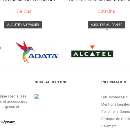
159 Dhs
520 Dhs
AJOUTER AU PANIER
AJOUTER AU PANIER
```
```
NOUS ACCEPTONS
INFORMATION
ligne spécialisée
Qui Sommes-Nous
es et accessoires
Mentions Légales
n express et
Conditions Génér
Politique de Confi
 Hôpitaux,
Paiement