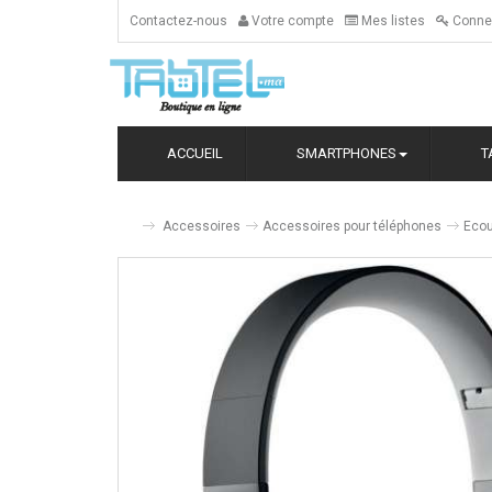
Contactez-nous
Votre compte
Mes listes
Conne
ACCUEIL
SMARTPHONES
T
Accessoires
Accessoires pour téléphones
Ecou