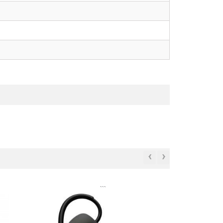
‹
›
```