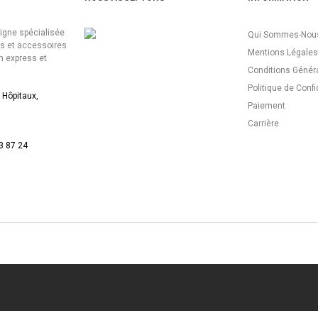
ligne spécialisée
Qui Sommes-Nous
es et accessoires
Mentions Légales
n express et
Conditions Génér
Politique de Confi
 Hôpitaux,
Paiement
Carrière
3 87 24