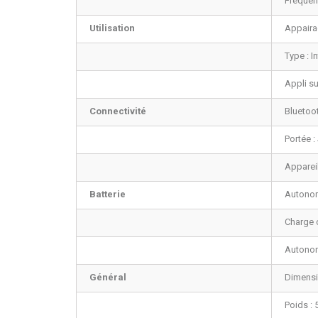
Fréquen
Utilisation
Appairag
Type : In
Appli su
Connectivité
Bluetoot
Portée :
Appareil
Batterie
Autonomi
Charge c
Autonomi
Général
Dimensio
Poids : 