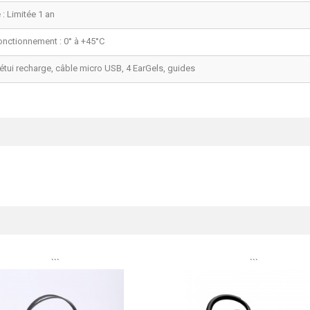
 : Limitée 1 an
onctionnement : 0° à +45°C
 étui recharge, câble micro USB, 4 EarGels, guides
```
```