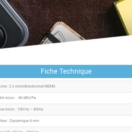
Fiche Technique
one : 2 x omnidirectionnel MEMS
ité micro : -40 dBV/Pa
ce micro : 100 Hz – 8 kHz
rleur : Dynamique 6 mm