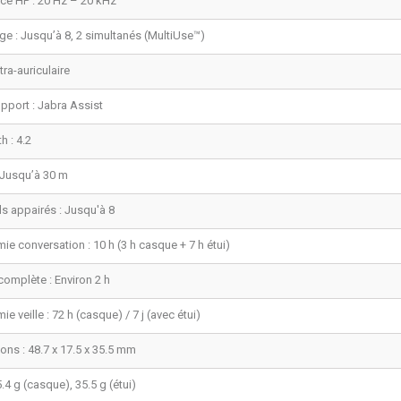
ce HP : 20 Hz – 20 kHz
e : Jusqu’à 8, 2 simultanés (MultiUse™)
tra-auriculaire
pport : Jabra Assist
h : 4.2
 Jusqu’à 30 m
s appairés : Jusqu'à 8
e conversation : 10 h (3 h casque + 7 h étui)
omplète : Environ 2 h
e veille : 72 h (casque) / 7 j (avec étui)
ns : 48.7 x 17.5 x 35.5 mm
5.4 g (casque), 35.5 g (étui)