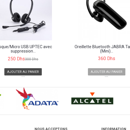
sque/Micro USB UPTEC avec
Oreillette Bluetooth JABRA Ta
suppression...
(Mini)...
360 Dhs
250 Dhs
300 Dhs
AJOUTER AU PANIER
AJOUTER AU PANIER
```
```
NOUS ACCEPTONS
INFORMATION