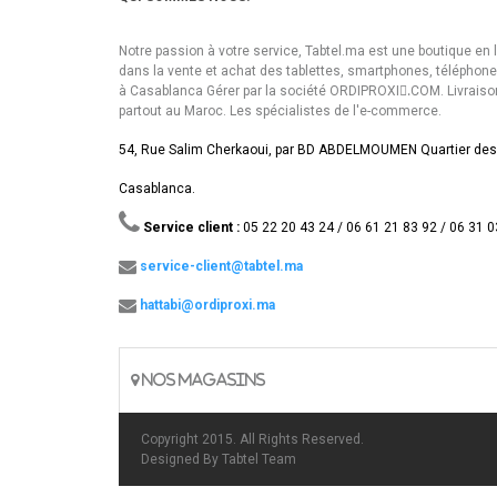
Notre passion à votre service, Tabtel.ma est une boutique en 
dans la vente et achat des tablettes, smartphones, téléphon
à Casablanca Gérer par la société ORDIPROXI.ِCOM. Livraiso
partout au Maroc. Les spécialistes de l'e-commerce.
54, Rue Salim Cherkaoui, par BD ABDELMOUMEN Quartier des
Casablanca.
Service client :
05 22 20 43 24 / 06 61 21 83 92 / 06 31 0
service-client@tabtel.ma
hattabi@ordiproxi.ma
NOS MAGASINS
Copyright 2015. All Rights Reserved.
Designed By
Tabtel Team