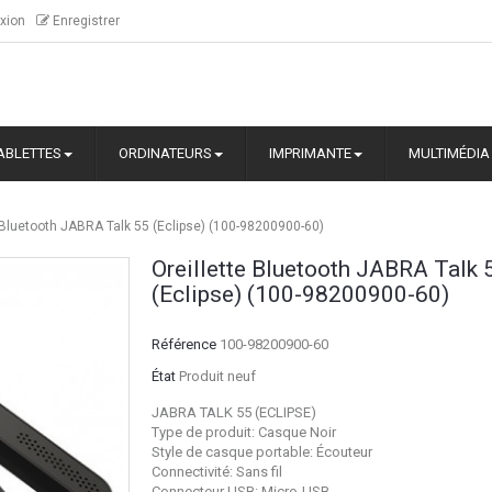
xion
Enregistrer
ABLETTES
ORDINATEURS
IMPRIMANTE
MULTIMÉDIA
 Bluetooth JABRA Talk 55 (Eclipse) (100-98200900-60)
Oreillette Bluetooth JABRA Talk 
(Eclipse) (100-98200900-60)
Référence
100-98200900-60
État
Produit neuf
JABRA TALK 55 (ECLIPSE)
Type de produit: Casque Noir
Style de casque portable: Écouteur
Connectivité: Sans fil
Connecteur USB: Micro-USB