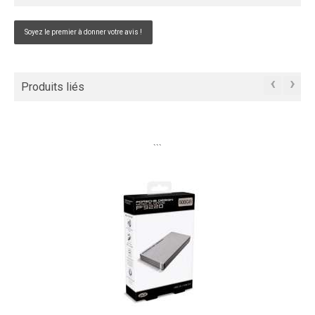
Soyez le premier à donner votre avis !
‹
›
Produits liés
```