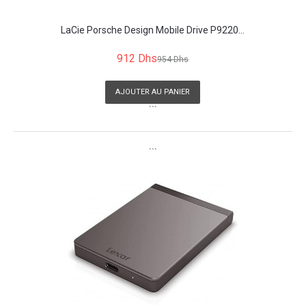
LaCie Porsche Design Mobile Drive P9220...
912 Dhs
954 Dhs
AJOUTER AU PANIER
```
```