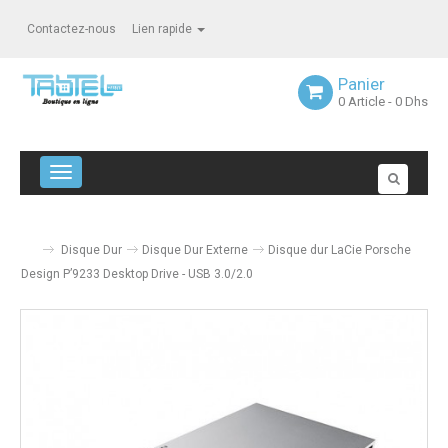
Contactez-nous
Lien rapide
Panier
0
Article
- 0 Dhs
Navigation bascule
Disque Dur
Disque Dur Externe
Disque dur LaCie Porsche
Design P’9233 Desktop Drive - USB 3.0/2.0