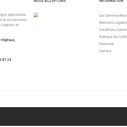
NOUS ACCEPTONS
INFORMATION
ligne spécialisée
Qui Sommes-Nous
es et accessoires
Mentions Légales
n express et
Conditions Génér
Politique de Confi
 Hôpitaux,
Paiement
Carrière
3 87 24