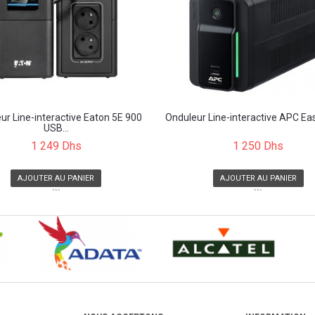
ur Line-interactive Eaton 5E 900
Onduleur Line-interactive APC Eas
USB...
1 249 Dhs
1 250 Dhs
AJOUTER AU PANIER
AJOUTER AU PANIER
```
```