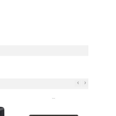
‹
›
```