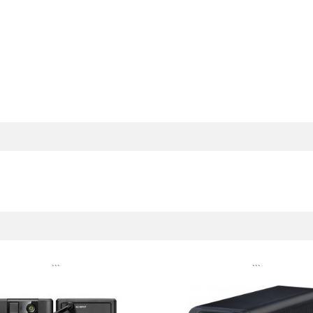
```
```