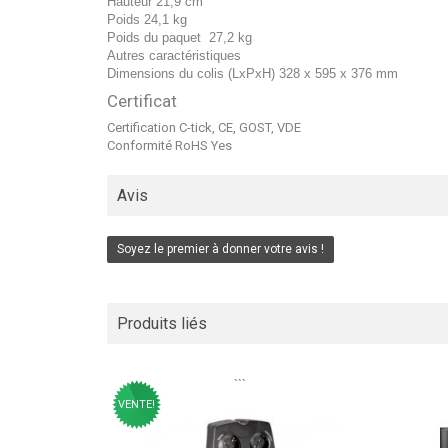
Hauteur
21,9 cm
Poids
24,1 kg
Poids du paquet
27,2 kg
Autres caractéristiques
Dimensions du colis (LxPxH)
328 x 595 x 376 mm
Certificat
Certification
C-tick, CE, GOST, VDE
Conformité RoHS
Yes
Avis
Soyez le premier à donner votre avis !
Produits liés
```
VENTE!