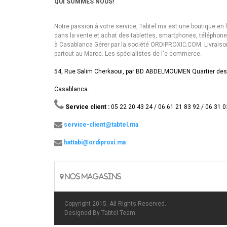
QUI SOMMES NOUS!
Notre passion à votre service, Tabtel.ma est une boutique en 
dans la vente et achat des tablettes, smartphones, téléphon
à Casablanca Gérer par la société ORDIPROXI.ِCOM. Livraiso
partout au Maroc. Les spécialistes de l'e-commerce.
54, Rue Salim Cherkaoui, par BD ABDELMOUMEN Quartier des
Casablanca.
Service client :
05 22 20 43 24 / 06 61 21 83 92 / 06 31 0
service-client@tabtel.ma
hattabi@ordiproxi.ma
NOS MAGASINS
Copyright 2015. All Rights Reserved.
Designed By
Tabtel Team