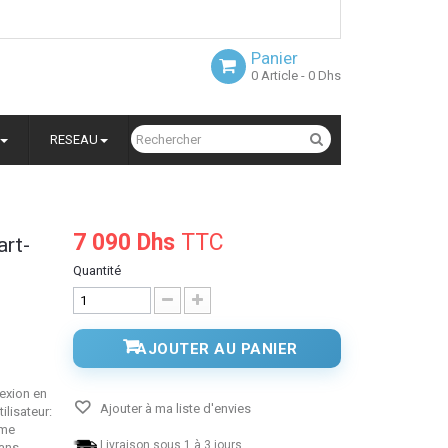
Panier
0
Article
- 0 Dhs
RESEAU
7 090 Dhs
TTC
art-
Quantité
AJOUTER AU PANIER
nexion en
Ajouter à ma liste d'envies
ilisateur:
rme
Livraison sous 1 à 3 jours.
sans