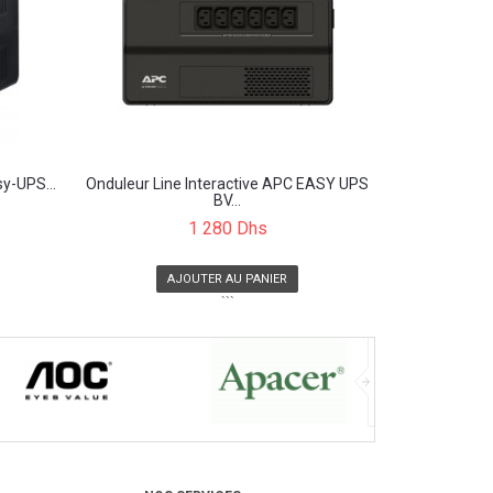
y-UPS...
Onduleur Line Interactive APC EASY UPS
BV...
1 280 Dhs
AJOUTER AU PANIER
```