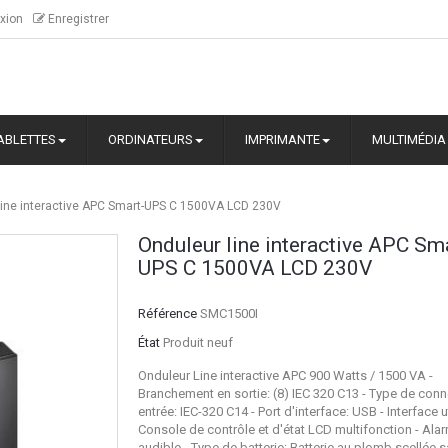
xion
Enregistrer
ABLETTES
ORDINATEURS
IMPRIMANTE
MULTIMÉDIA
line interactive APC Smart-UPS C 1500VA LCD 230V
Onduleur line interactive APC Sm
UPS C 1500VA LCD 230V
Référence
SMC1500I
État
Produit neuf
Onduleur Line interactive APC 900 Watts / 1500 VA -
Branchement en sortie: (8) IEC 320 C13 - Type de con
entrée: IEC-320 C14 - Port d'interface: USB - Interface ut
Console de contrôle et d'état LCD multifonction - Ala
audible - Type de batterie: Batterie au plomb scellée 