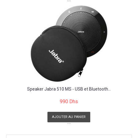
```
Speaker Jabra 510 MS - USB et Bluetooth...
990 Dhs
AJOUTER AU PANIER
```