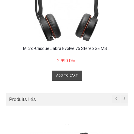
Micro-Casque Jabra Evolve 75 Stéréo SE MS ...
2 990 Dhs
ADD TO CART
‹
›
Produits liés
```