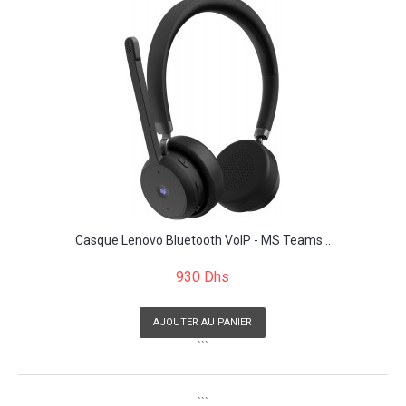
Casque Lenovo Bluetooth VoIP - MS Teams...
930 Dhs
AJOUTER AU PANIER
```
```