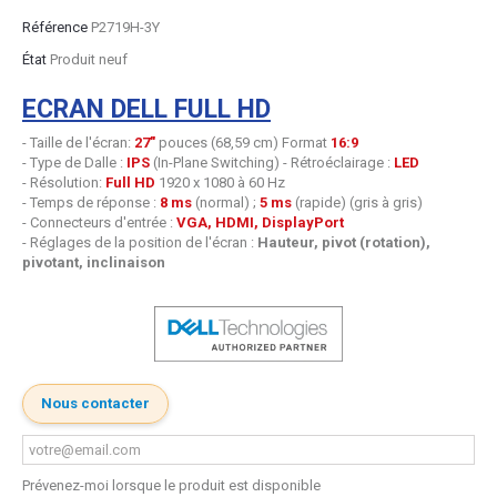
Référence
P2719H-3Y
État
Produit neuf
ECRAN DELL FULL HD
- Taille de l'écran:
27"
pouces (68,59 cm) Format
16:9
- Type de Dalle :
IPS
(In-Plane Switching) - Rétroéclairage :
LED
- Résolution:
Full HD
1920 x 1080 à 60 Hz
- Temps de réponse :
8 ms
(normal) ;
5 ms
(rapide) (gris à gris)
- Connecteurs d'entrée :
VGA, HDMI, DisplayPort
- Réglages de la position de l'écran :
Hauteur, pivot (rotation),
pivotant, inclinaison
Nous contacter
Prévenez-moi lorsque le produit est disponible