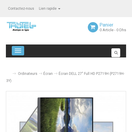
Contactez-nous
Lien rapide
Panier
0
Article
- 0 Dhs
Navigation bascule
Ordinateurs
Écran
Écran DELL 27" Full HD P2719H (P2719H-
3Y)