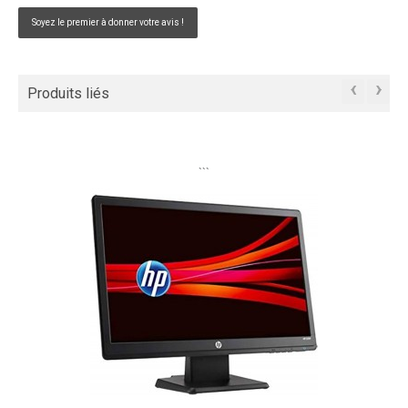
Soyez le premier à donner votre avis !
‹
›
Produits liés
```