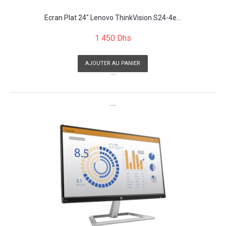
Écran Plat 24" Lenovo ThinkVision S24-4e...
1 450 Dhs
AJOUTER AU PANIER
```
```