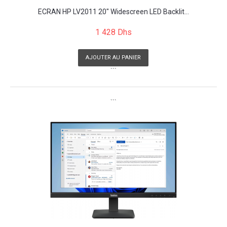
ECRAN HP LV2011 20" Widescreen LED Backlit...
1 428 Dhs
AJOUTER AU PANIER
```
```