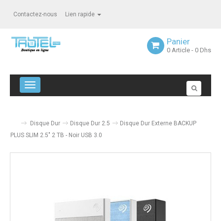
Contactez-nous
Lien rapide
Panier
0
Article
- 0 Dhs
Navigation bascule
Disque Dur
Disque Dur 2.5
Disque Dur Externe BACKUP
PLUS SLIM 2.5" 2 TB - Noir USB 3.0