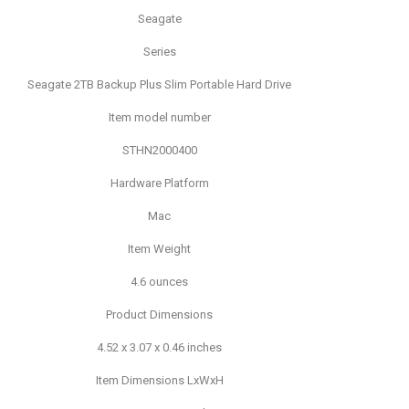
Seagate
Series
Seagate 2TB Backup Plus Slim Portable Hard Drive
Item model number
STHN2000400
Hardware Platform
Mac
Item Weight
4.6 ounces
Product Dimensions
4.52 x 3.07 x 0.46 inches
Item Dimensions LxWxH