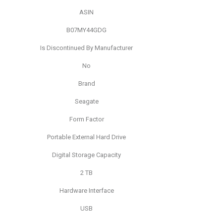
ASIN
B07MY44GDG
Is Discontinued By Manufacturer
No
Brand
Seagate
Form Factor
Portable External Hard Drive
Digital Storage Capacity
2 TB
Hardware Interface
USB