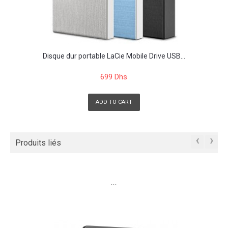
Disque dur portable LaCie Mobile Drive USB...
699 Dhs
ADD TO CART
‹
›
Produits liés
```