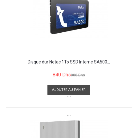
Disque dur Netac 1To SSD Interne SA500...
840 Dhs
888 Dhs
AJOUTER AU PANIER
```
```