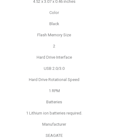
4.52 x 3.07 x 0.46 inches
Color
Black
Flash Memory Size
2
Hard Drive Interface
USB 2.0/3.0
Hard Drive Rotational Speed
1 RPM
Batteries
1 Lithium ion batteries required.
Manufacturer
SEAGATE