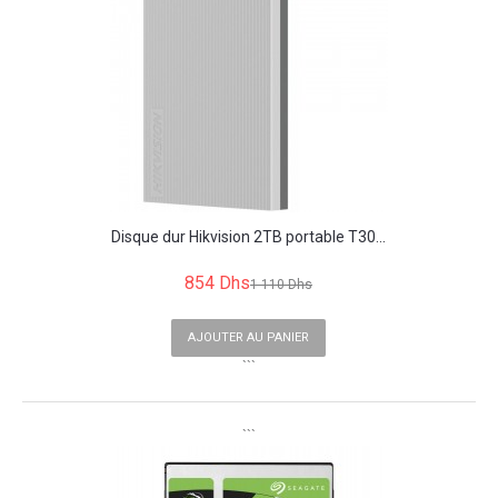
Disque dur Hikvision 2TB portable T30...
854 Dhs
1 110 Dhs
AJOUTER AU PANIER
```
```