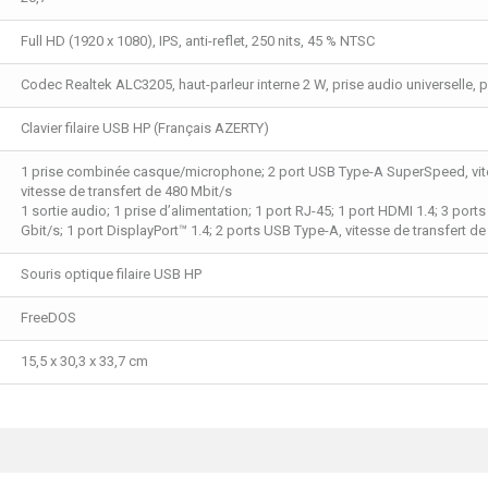
Full HD (1920 x 1080), IPS, anti-reflet, 250 nits, 45 % NTSC
Codec Realtek ALC3205, haut-parleur interne 2 W, prise audio universelle
Clavier filaire USB HP (Français AZERTY)
1 prise combinée casque/microphone; 2 port USB Type-A SuperSpeed, vites
vitesse de transfert de 480 Mbit/s
1 sortie audio; 1 prise d’alimentation; 1 port RJ-45; 1 port HDMI 1.4; 3 po
Gbit/s; 1 port DisplayPort™ 1.4; 2 ports USB Type-A, vitesse de transfert d
Souris optique filaire USB HP
FreeDOS
15,5 x 30,3 x 33,7 cm