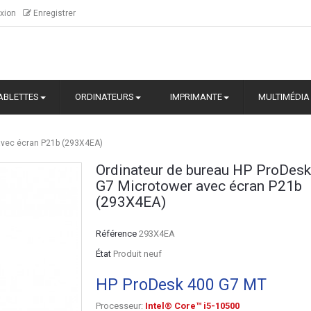
xion
Enregistrer
ABLETTES
ORDINATEURS
IMPRIMANTE
MULTIMÉDIA
avec écran P21b (293X4EA)
Ordinateur de bureau HP ProDes
G7 Microtower avec écran P21b
(293X4EA)
Référence
293X4EA
État
Produit neuf
HP ProDesk 400 G7 MT
Processeur:
Intel® Core™ i5-10500