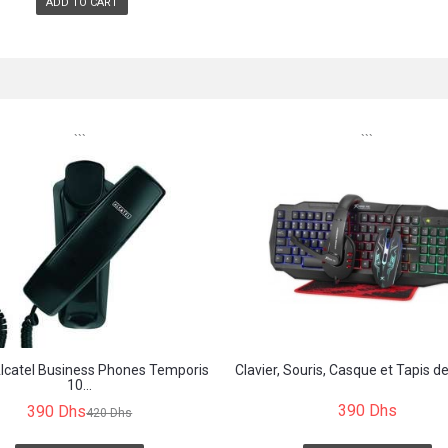
ADD TO CART
```
```
lcatel Business Phones Temporis
Clavier, Souris, Casque et Tapis de 
10...
390 Dhs
390 Dhs
420 Dhs