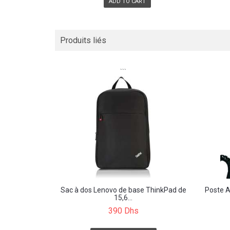
ADD TO CART
Produits liés
```
Sac à dos Lenovo de base ThinkPad de
Poste A
15,6...
390 Dhs