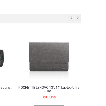
‹
›
```
souris...
POCHETTE LENOVO 13"/14" Laptop Ultra
Slim...
390 Dhs