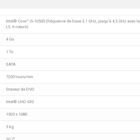
Intel® Core™ i5-10500 (fréquence de base 3,1 GHz, jusqu'à 4,5 GHz avec 
L3, 6 cœurs)
4 Go
1 To
SATA
7200 tours/min
Graveur de DVD
Intel® UHD 630
1920 x 1080
5 kg
20,7"