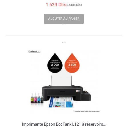
1 629 Dhs
2 508 Dhs
AJOUTER AU PANIER
```
```
Imprimante Epson EcoTank L121 à réservoirs...