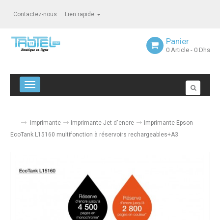
Contactez-nous
Lien rapide
Panier
0
Article
- 0 Dhs
Navigation bascule
Imprimante
Imprimante Jet d'encre
Imprimante Epson
EcoTank L15160 multifonction à réservoirs rechargeables+A3