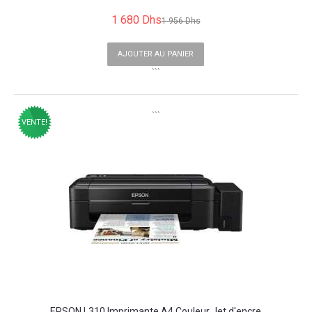
1 680 Dhs
1 956 Dhs
AJOUTER AU PANIER
```
```
VENTE!
EPSON L310 Imprimante A4 Couleur Jet d'encre