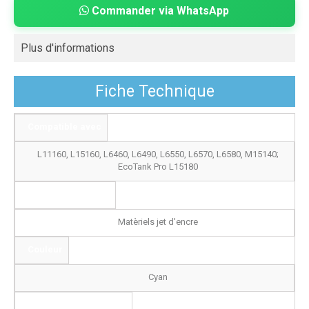
Commander via WhatsApp
Plus d'informations
Fiche Technique
Compatible avec
L11160, L15160, L6460, L6490, L6550, L6570, L6580, M15140;
EcoTank Pro L15180
Type de Cartouche
Matèriels jet d'encre
Couleur
Cyan
Capacité d'impression