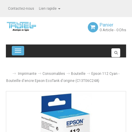
Contactez-nous
Lien rapide
Panier
0
Article
- 0 Dhs
Navigation bascule
Imprimante
Consomables
Bouteille
Epson 112 Cyan -
Bouteille d'encre Epson EcoTank d'origine (C13T06C24A)