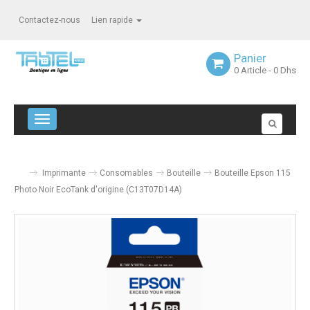
Contactez-nous
Lien rapide
Panier
0
Article
- 0 Dhs
Navigation bascule
Imprimante
Consomables
Bouteille
Bouteille Epson 115
Photo Noir EcoTank d'origine (C13T07D14A)