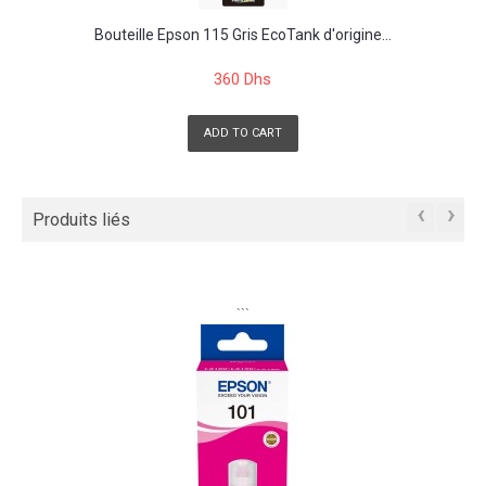
Bouteille Epson 115 Gris EcoTank d'origine...
360 Dhs
ADD TO CART
‹
›
Produits liés
```