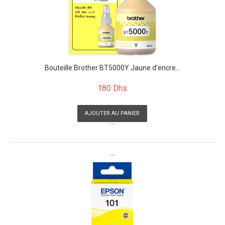
Bouteille Brother BT5000Y Jaune d’encre...
180 Dhs
AJOUTER AU PANIER
```
```