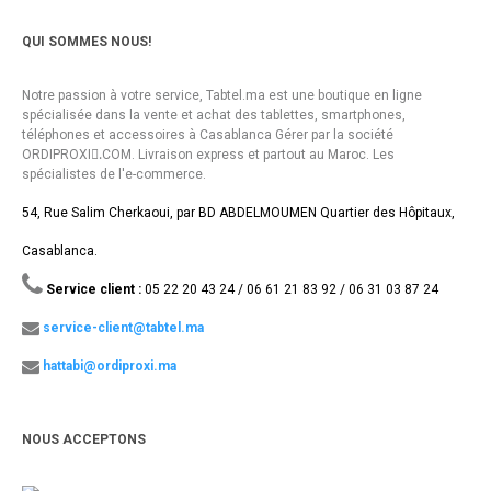
QUI SOMMES NOUS!
Notre passion à votre service, Tabtel.ma est une boutique en ligne
spécialisée dans la vente et achat des tablettes, smartphones,
téléphones et accessoires à Casablanca Gérer par la société
ORDIPROXI.ِCOM. Livraison express et partout au Maroc. Les
spécialistes de l'e-commerce.
54, Rue Salim Cherkaoui, par BD ABDELMOUMEN Quartier des Hôpitaux,
Casablanca.
Service client :
05 22 20 43 24 / 06 61 21 83 92 / 06 31 03 87 24
service-client@tabtel.ma
hattabi@ordiproxi.ma
NOUS ACCEPTONS