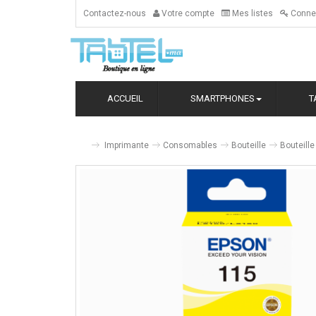
Contactez-nous
Votre compte
Mes listes
Conne
ACCUEIL
SMARTPHONES
T
Imprimante
Consomables
Bouteille
Bouteill