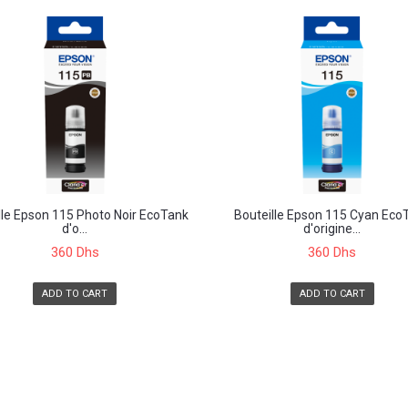
lle Epson 115 Photo Noir EcoTank
Bouteille Epson 115 Cyan Eco
d'o...
d'origine...
360 Dhs
360 Dhs
ADD TO CART
ADD TO CART