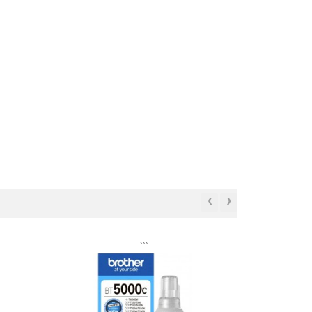
‹
›
```