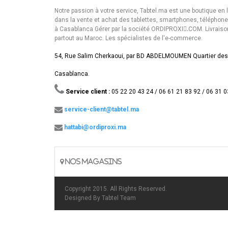
Notre passion à votre service, Tabtel.ma est une boutique en 
dans la vente et achat des tablettes, smartphones, téléphon
à Casablanca Gérer par la société ORDIPROXI.ِCOM. Livraiso
partout au Maroc. Les spécialistes de l'e-commerce.
54, Rue Salim Cherkaoui, par BD ABDELMOUMEN Quartier des
Casablanca.
Service client :
05 22 20 43 24 / 06 61 21 83 92 / 06 31 0
service-client@tabtel.ma
hattabi@ordiproxi.ma
NOS MAGASINS
Copyright 2015. All Rights Reserved.
Designed By
Tabtel Team