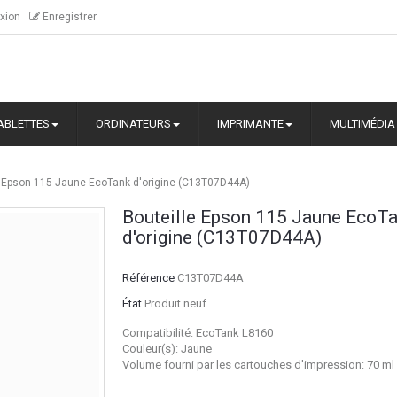
xion
Enregistrer
ABLETTES
ORDINATEURS
IMPRIMANTE
MULTIMÉDIA
e Epson 115 Jaune EcoTank d'origine (C13T07D44A)
Bouteille Epson 115 Jaune EcoT
d'origine (C13T07D44A)
Référence
C13T07D44A
État
Produit neuf
Compatibilité: EcoTank L8160
Couleur(s): Jaune
Volume fourni par les cartouches d'impression: 70 ml