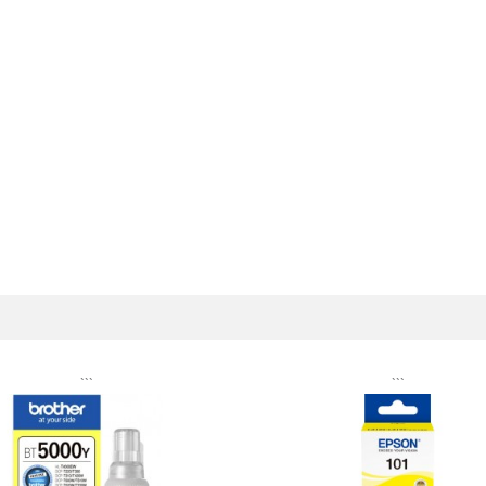
```
```