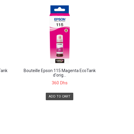
Tank
Bouteille Epson 115 Magenta EcoTank
d'orig...
360 Dhs
ADD TO CART