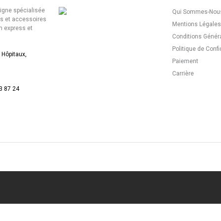
ligne spécialisée
Qui Sommes-Nous
es et accessoires
Mentions Légales
n express et
Conditions Génér
Politique de Confi
 Hôpitaux,
Paiement
Carrière
3 87 24