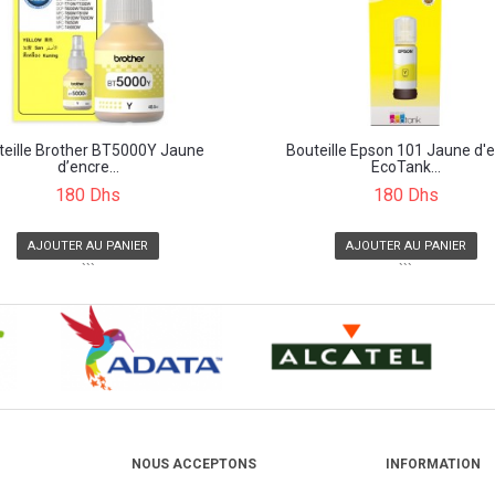
teille Brother BT5000Y Jaune
Bouteille Epson 101 Jaune d'
d’encre...
EcoTank...
180 Dhs
180 Dhs
AJOUTER AU PANIER
AJOUTER AU PANIER
```
```
NOUS ACCEPTONS
INFORMATION