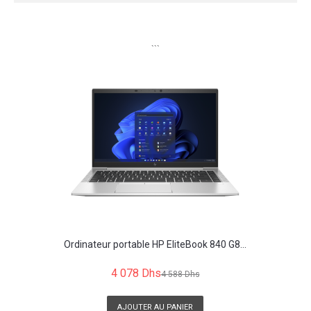
```
Ordinateur portable HP EliteBook 840 G8...
4 078 Dhs
4 588 Dhs
AJOUTER AU PANIER