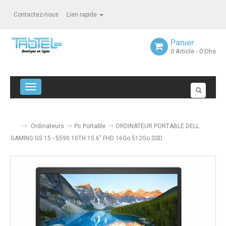
Contactez-nous
Lien rapide
Panier
0
Article
- 0 Dhs
Navigation bascule
Ordinateurs
Pc Portable
ORDINATEUR PORTABLE DELL
GAMING G5 15 - 5590 10TH 15.6" FHD 16Go 512Go SSD