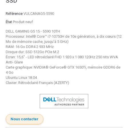
SSD
Référence
VULCANAG5-5590
État
Produit neuf
DELL GAMING G5 15 - 5590 10TH
Processeur: Intel® Core™ i7-10750H de 10e génération, à dix cœurs (12
Mo de mémoire cache, jusqu’à 5 GHz)
RAM: 16 Go DDR4 2 933 MHz
Disque dur: SSD 512Go PCIe M.2
Écran: 15,6" - LED rétroéclairé FHD 1 920 x 1 080 120Hz 250 nits WVA
Anti- Glare
Carte graphique: NVIDIA® GeForce® GTX 1650Ti, mémoire GDDR6 de
4 Go
Ubuntu Linux 18.04
Clavier: Rétroéclairé Français (AZERTY)
Nous contacter