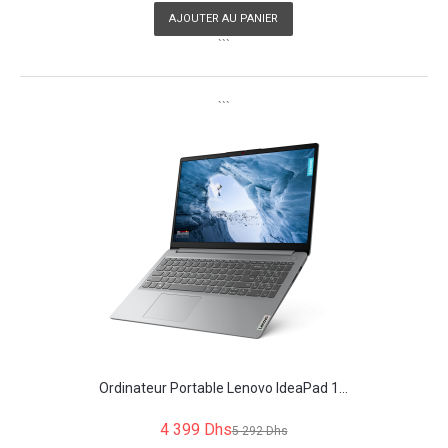
AJOUTER AU PANIER
```
```
Ordinateur Portable Lenovo IdeaPad 1...
4 399 Dhs
5 292 Dhs