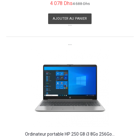
4 078 Dhs
4 588 Dhs
AJOUTER AU PANIER
```
```
Ordinateur portable HP 250 G8 i3 8Go 256Go...