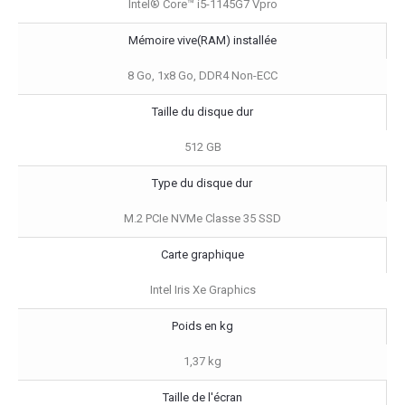
Intel® Core™ i5-1145G7 Vpro
Mémoire vive(RAM) installée
8 Go, 1x8 Go, DDR4 Non-ECC
Taille du disque dur
512 GB
Type du disque dur
M.2 PCIe NVMe Classe 35 SSD
Carte graphique
Intel Iris Xe Graphics
Poids en kg
1,37 kg
Taille de l'écran