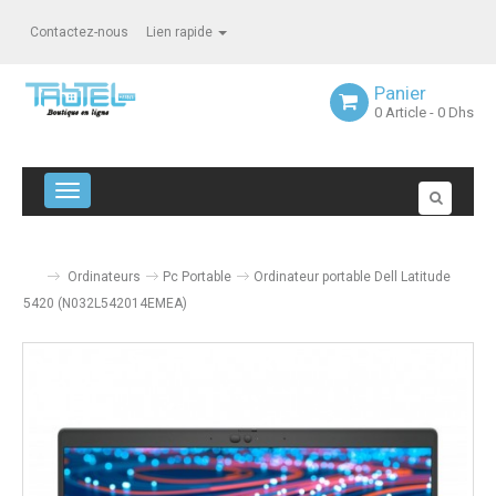
Contactez-nous
Lien rapide
Panier
0
Article
- 0 Dhs
Navigation bascule
Ordinateurs
Pc Portable
Ordinateur portable Dell Latitude
5420 (N032L542014EMEA)