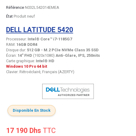
Référence
N032L542014EMEA
État
Produit neuf
DELL LATITUDE 5420
Processeur:
Intel® Core™ i7-1185G7
RAM:
16GB DDR4
Disque dur:
512 GB - M.2 PCIe NVMe Class 35 SSD
Écran:
14" FHD
(1920x1080)
Anti-Glare, IPS, 250nits
Carte graphique:
Intel® HD
Windows 10 Pro 64 bit
Clavier: Rétroéclairé, Français (AZERTY)
Disponible En Stock
17 190 Dhs
TTC