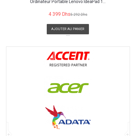
Ordinateur Portable Lenovo IdeaPad 1...
4 399 Dhs
5 292 Dhs
AJOUTER AU PANIER
```