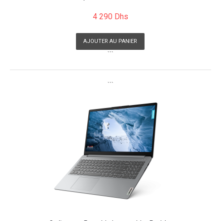
4 290 Dhs
AJOUTER AU PANIER
```
```