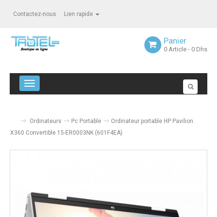
Contactez-nous
Lien rapide
Panier
0
Article
- 0 Dhs
Navigation bascule
Ordinateurs
Pc Portable
Ordinateur portable HP Pavilion
X360 Convertible 15-ER0003NK (601F4EA)