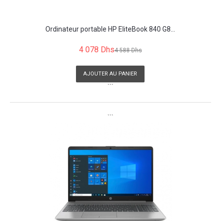
Ordinateur portable HP EliteBook 840 G8...
4 078 Dhs
4 588 Dhs
AJOUTER AU PANIER
```
```