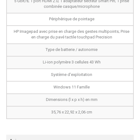
5 Gbit/s; 1 port HDMI 2.0; 1 adaptateur secteur Smart Pin; 1 prise
combinée casque/microphone
Périphérique de pointage
HP Imagepad avec prise en charge des gestes multipoints; Prise
en charge du pavé tactile touchpad Precision
Type de batterie / autonomie
Li-ion polymère 3 cellules 43 Wh
Système d'exploitation
Windows 11 Famille
Dimensions (l x p x h) en mm
35,76 x 22,92 x 2,06 cm