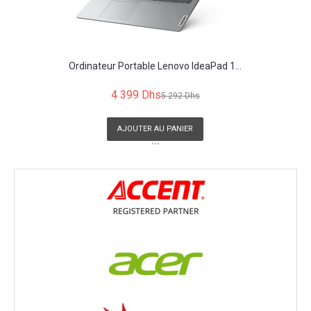
Ordinateur Portable Lenovo IdeaPad 1...
4 399 Dhs
5 292 Dhs
AJOUTER AU PANIER
```