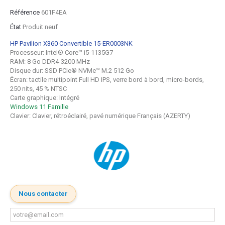
Référence
601F4EA
État
Produit neuf
HP Pavilion X360 Convertible 15-ER0003NK
Processeur: Intel® Core™ i5-1135G7
RAM: 8 Go DDR4-3200 MHz
Disque dur: SSD PCIe® NVMe™ M.2 512 Go
Écran: tactile multipoint Full HD IPS, verre bord à bord, micro-bords,
250 nits, 45 % NTSC
Carte graphique: Intégré
Windows 11 Famille
Clavier: Clavier, rétroéclairé, pavé numérique Français (AZERTY)
Nous contacter