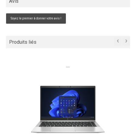
Avis
Soyez le premier à donner votre avis !
‹
›
Produits liés
```