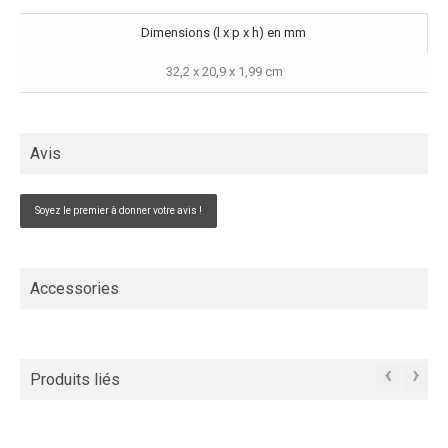
Dimensions (l x p x h) en mm
32,2 x 20,9 x 1,99 cm
Avis
Soyez le premier à donner votre avis !
Accessories
‹
›
Produits liés