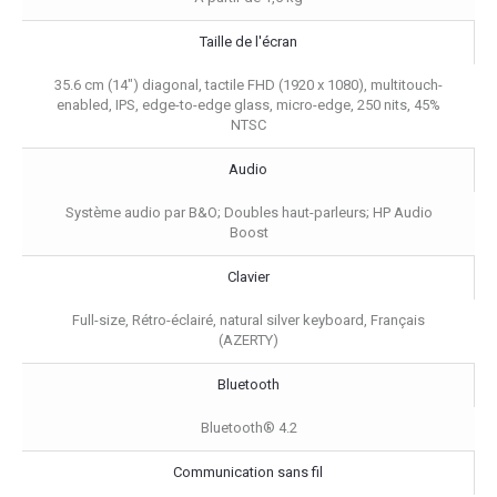
Taille de l'écran
35.6 cm (14") diagonal, tactile FHD (1920 x 1080), multitouch-
enabled, IPS, edge-to-edge glass, micro-edge, 250 nits, 45%
NTSC
Audio
Système audio par B&O; Doubles haut-parleurs; HP Audio
Boost
Clavier
Full-size, Rétro-éclairé, natural silver keyboard, Français
(AZERTY)
Bluetooth
Bluetooth® 4.2
Communication sans fil