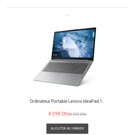
```
Ordinateur Portable Lenovo IdeaPad 1...
4 399 Dhs
5 292 Dhs
AJOUTER AU PANIER