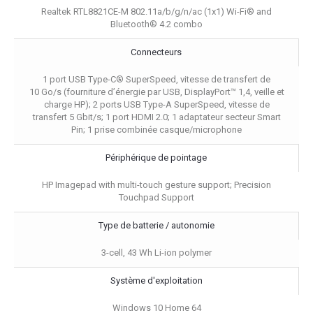
Realtek RTL8821CE-M 802.11a/b/g/n/ac (1x1) Wi-Fi® and
Bluetooth® 4.2 combo
Connecteurs
1 port USB Type-C® SuperSpeed, vitesse de transfert de
10 Go/s (fourniture d’énergie par USB, DisplayPort™ 1,4, veille et
charge HP); 2 ports USB Type-A SuperSpeed, vitesse de
transfert 5 Gbit/s; 1 port HDMI 2.0; 1 adaptateur secteur Smart
Pin; 1 prise combinée casque/microphone
Périphérique de pointage
HP Imagepad with multi-touch gesture support; Precision
Touchpad Support
Type de batterie / autonomie
3-cell, 43 Wh Li-ion polymer
Système d'exploitation
Windows 10 Home 64