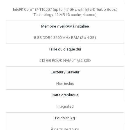
Intel® Core™ i7-1165G7 (up to 4.7 GHz with Intel® Turbo Boost
Technology, 12 MB L3 cache, 4 cores)
Mémoire vive(RAM) installée
8 GB DDR4-3200 MHz RAM (2 x 4 GB)
Taille du disque dur
512 GB PCIe® NVMe™ M.2 SSD
Lecteur / Graveur
Non inclus
Carte graphique
Integrated
Poids en kg
À partir de 1,5 kg