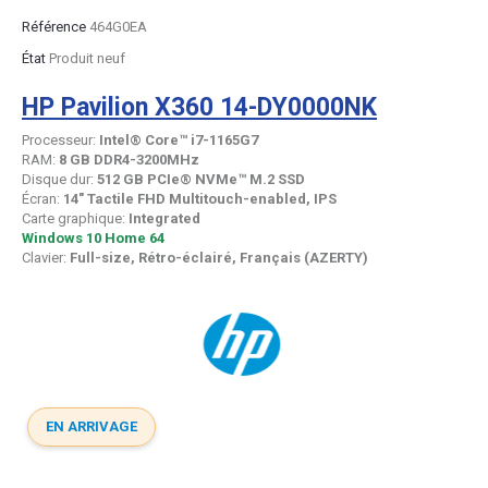
Référence
464G0EA
État
Produit neuf
HP Pavilion X360 14-DY0000NK
Processeur:
Intel® Core™ i7-1165G7
RAM:
8 GB DDR4-3200MHz
Disque dur:
512 GB PCIe® NVMe™ M.2 SSD
Écran:
14" Tactile FHD Multitouch-enabled, IPS
Carte graphique:
Integrated
Windows 10 Home 64
Clavier:
Full-size, Rétro-éclairé, Français (AZERTY)
EN ARRIVAGE