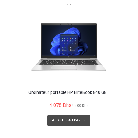
```
Ordinateur portable HP EliteBook 840 G8...
4 078 Dhs
4 588 Dhs
AJOUTER AU PANIER
```