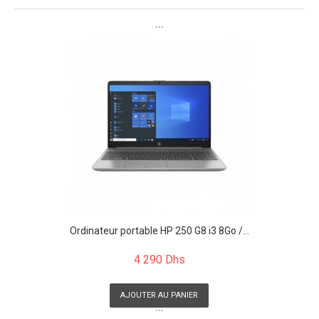
```
Ordinateur portable HP 250 G8 i3 8Go /...
4 290 Dhs
AJOUTER AU PANIER
```