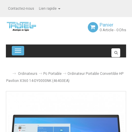
Contactez-nous
Lien rapide
Panier
0
Article
- 0 Dhs
Navigation bascule
Ordinateurs
Pc Portable
Ordinateur Portable Convertible HP
Pavilion X360 14-DY0000NK (464G0EA)