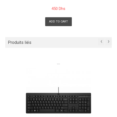
450 Dhs
ADD TO CART
‹
›
Produits liés
```