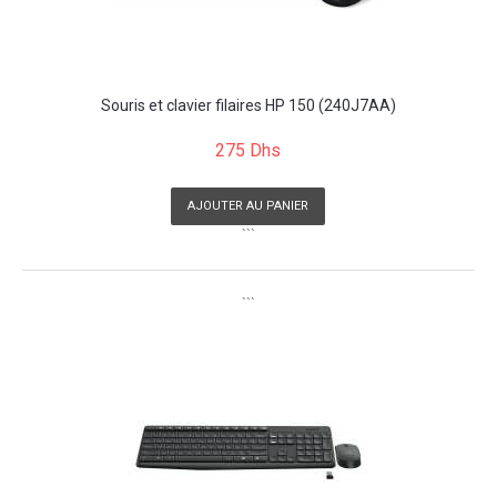
Souris et clavier filaires HP 150 (240J7AA)
275 Dhs
AJOUTER AU PANIER
```
```