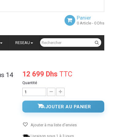
Panier
0
Article
- 0 Dhs
RESEAU
12 699 Dhs
TTC
us 14
Quantité
AJOUTER AU PANIER
Ajouter à ma liste d'envies
Livraison sous 1 à 3 jours.