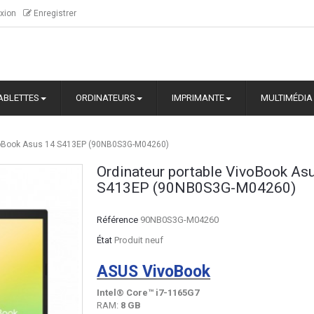
xion
Enregistrer
ABLETTES
ORDINATEURS
IMPRIMANTE
MULTIMÉDIA
ivoBook Asus 14 S413EP (90NB0S3G-M04260)
Ordinateur portable VivoBook As
S413EP (90NB0S3G-M04260)
Référence
90NB0S3G-M04260
État
Produit neuf
ASUS VivoBook
Intel® Core™ i7-1165G7
RAM:
8 GB