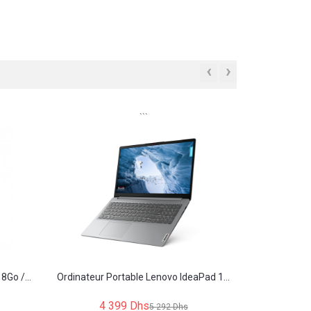
‹
›
```
8Go /...
Ordinateur Portable Lenovo IdeaPad 1...
4 399 Dhs
5 292 Dhs