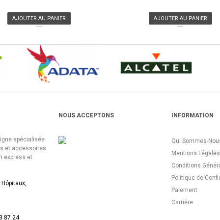
AJOUTER AU PANIER
AJOUTER AU PANIER
```
```
NOUS ACCEPTONS
INFORMATION
ligne spécialisée
Qui Sommes-Nous
es et accessoires
Mentions Légales
n express et
Conditions Génér
Politique de Confi
 Hôpitaux,
Paiement
Carrière
3 87 24