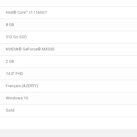
Intel® Core™ i7-1165G7
8 GB
512 Go SSD
NVIDIA® GeForce® MX330
2 GB
14.0" FHD
Français (AZERTY)
Windows 10
Gold