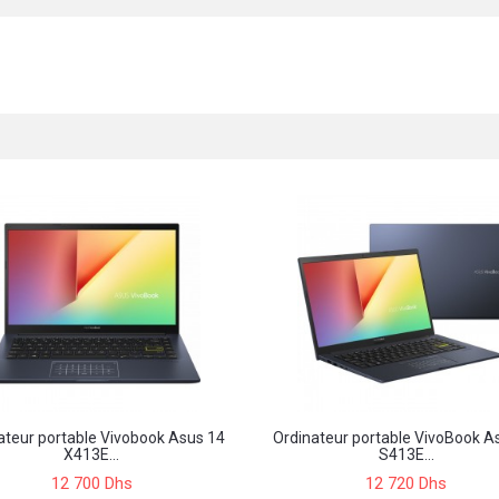
ateur portable Vivobook Asus 14
Ordinateur portable VivoBook A
X413E...
S413E...
12 700 Dhs
12 720 Dhs