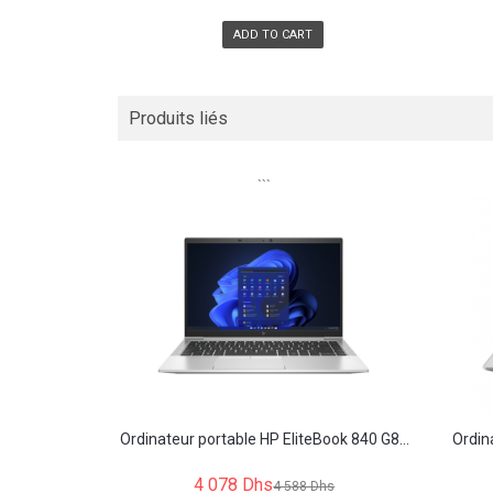
ADD TO CART
Produits liés
```
Ordinateur portable HP EliteBook 840 G8...
Ordin
4 078 Dhs
4 588 Dhs