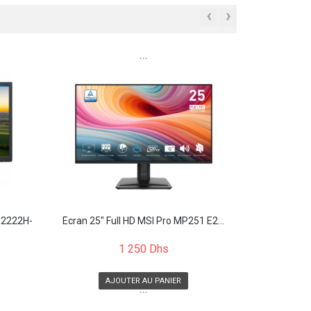
‹
›
```
(E2222H-
Écran 25" Full HD MSI Pro MP251 E2...
1 250 Dhs
AJOUTER AU PANIER
```