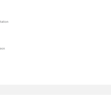
tation
Xeon