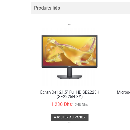
Produits liés
```
Écran Dell 21,5" Full HD SE2225H
Microso
(SE2225H-3Y)
1 230 Dhs
1 248 Dhs
AJOUTER AU PANIER
```