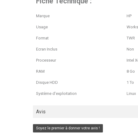
Fiche Technique :
Marque
HP
Usage
Works
Format
TWR
Ecran Inclus
Non
Processeur
Intel 
RAM
8 Go
Disque HDD
1 To
Système d'exploitation
Linux
Avis
Soyez le premier à donner votre avis !