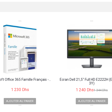
```
```
ft Office 365 Famille Français -...
Écran Dell 21,5" Full HD E2222H 
3Y)
1 230 Dhs
1 240 Dhs
1 344 Dhs
AJOUTER AU PANIER
AJOUTER AU PANIER
```
```