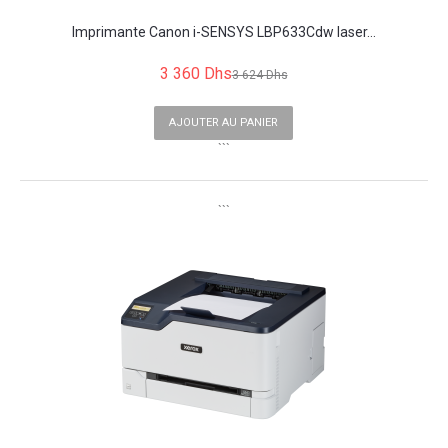
Imprimante Canon i-SENSYS LBP633Cdw laser...
3 360 Dhs
3 624 Dhs
AJOUTER AU PANIER
```
```