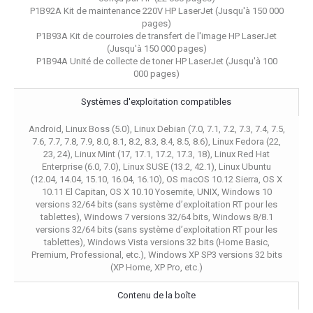
P1B92A Kit de maintenance 220V HP LaserJet (Jusqu'à 150 000
pages)
P1B93A Kit de courroies de transfert de l'image HP LaserJet
(Jusqu'à 150 000 pages)
P1B94A Unité de collecte de toner HP LaserJet (Jusqu'à 100
000 pages)
Systèmes d'exploitation compatibles
Android, Linux Boss (5.0), Linux Debian (7.0, 7.1, 7.2, 7.3, 7.4, 7.5,
7.6, 7.7, 7.8, 7.9, 8.0, 8.1, 8.2, 8.3, 8.4, 8.5, 8.6), Linux Fedora (22,
23, 24), Linux Mint (17, 17.1, 17.2, 17.3, 18), Linux Red Hat
Enterprise (6.0, 7.0), Linux SUSE (13.2, 42.1), Linux Ubuntu
(12.04, 14.04, 15.10, 16.04, 16.10), OS macOS 10.12 Sierra, OS X
10.11 El Capitan, OS X 10.10 Yosemite, UNIX, Windows 10
versions 32/64 bits (sans système d’exploitation RT pour les
tablettes), Windows 7 versions 32/64 bits, Windows 8/8.1
versions 32/64 bits (sans système d’exploitation RT pour les
tablettes), Windows Vista versions 32 bits (Home Basic,
Premium, Professional, etc.), Windows XP SP3 versions 32 bits
(XP Home, XP Pro, etc.)
Contenu de la boîte