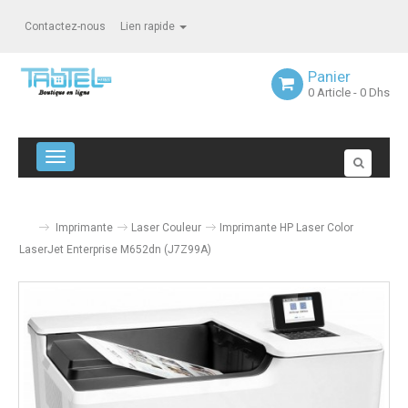
Contactez-nous
Lien rapide
Panier
0
Article
- 0 Dhs
Navigation bascule
Imprimante
Laser Couleur
Imprimante HP Laser Color
LaserJet Enterprise M652dn (J7Z99A)