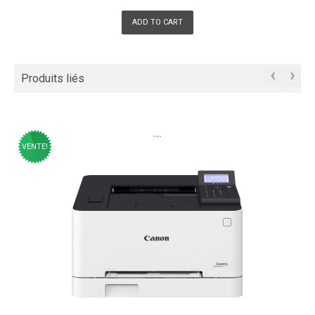
ADD TO CART
‹
›
Produits liés
```
VENTE!