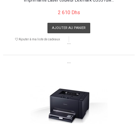
2 610 Dhs
AJOUTER AU PANIER
Ajouter à ma liste de cadeaux
```
```