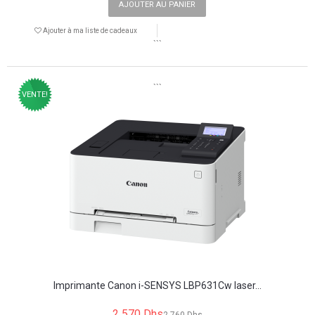
AJOUTER AU PANIER
Ajouter à ma liste de cadeaux
```
```
VENTE!
Imprimante Canon i-SENSYS LBP631Cw laser...
2 570 Dhs
2 760 Dhs