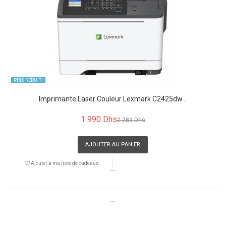
PRIX ​​RÉDUIT!
Imprimante Laser Couleur Lexmark C2425dw...
1 990 Dhs
2 283 Dhs
AJOUTER AU PANIER
Ajouter à ma liste de cadeaux
```
```