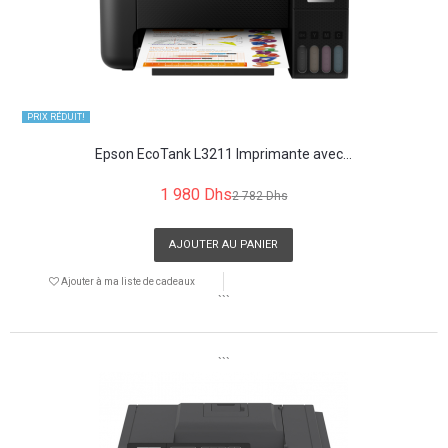
PRIX ​​RÉDUIT!
Epson EcoTank L3211 Imprimante avec...
1 980 Dhs
2 782 Dhs
AJOUTER AU PANIER
Ajouter à ma liste de cadeaux
```
```