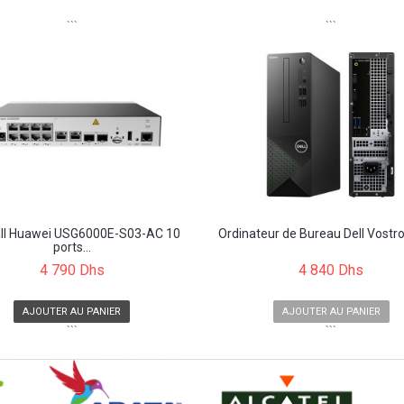
```
```
all Huawei USG6000E-S03-AC 10
Ordinateur de Bureau Dell Vostro
ports...
4 790 Dhs
4 840 Dhs
AJOUTER AU PANIER
AJOUTER AU PANIER
```
```