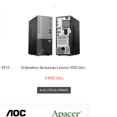
```
 3910...
Ordinateur de bureau Lenovo V50t Gen...
4 890 Dhs
AJOUTER AU PANIER
```