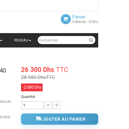
Panier
0
Article
- 0 Dhs
RESEAU
26 300 Dhs
TTC
940
28 980 Dhs
TTC
-2 680 Dhs
Quantité
ache de
PM HDD
AJOUTER AU PANIER
B