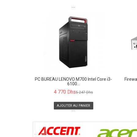
```
PC BUREAU LENOVO M700 Intel Core i3-
Firew
6100...
4 770 Dhs
5 247 Dhs
AJOUTER AU PANIER
```