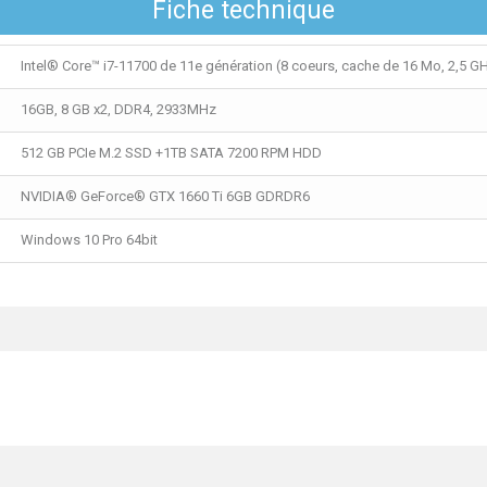
Fiche technique
Intel® Core™ i7-11700 de 11e génération (8 coeurs, cache de 16 Mo, 2,5 G
16GB, 8 GB x2, DDR4, 2933MHz
512 GB PCIe M.2 SSD +1TB SATA 7200 RPM HDD
NVIDIA® GeForce® GTX 1660 Ti 6GB GDRDR6
Windows 10 Pro 64bit