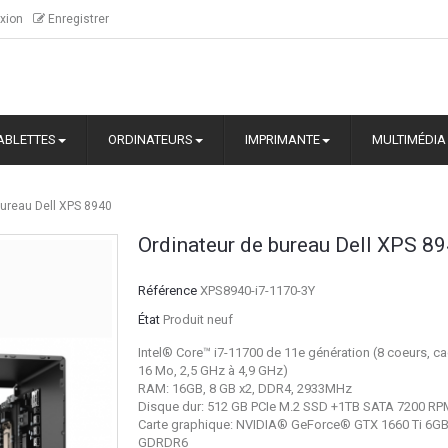
xion
Enregistrer
ABLETTES
ORDINATEURS
IMPRIMANTE
MULTIMÉDIA
bureau Dell XPS 8940
Ordinateur de bureau Dell XPS 8
Référence
XPS8940-i7-1170-3Y
État
Produit neuf
Intel® Core™ i7-11700 de 11e génération (8 coeurs, c
16 Mo, 2,5 GHz à 4,9 GHz)
RAM: 16GB, 8 GB x2, DDR4, 2933MHz
Disque dur: 512 GB PCIe M.2 SSD +1TB SATA 7200 R
Carte graphique: NVIDIA® GeForce® GTX 1660 Ti 6G
GDRDR6