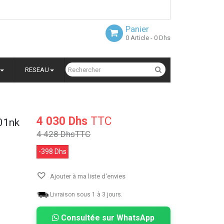
Panier
0
Article
- 0 Dhs
RESEAU
4 030 Dhs
TTC
01nk
4 428 Dhs
TTC
-398 Dhs
Ajouter à ma liste d'envies
Livraison sous 1 à 3 jours.
Consultée sur WhatsApp