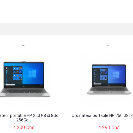
```
```
ateur portable HP 250 G8 i3 8Go
Ordinateur portable HP 250 G8 i3 
256Go...
4 200 Dhs
4 290 Dhs