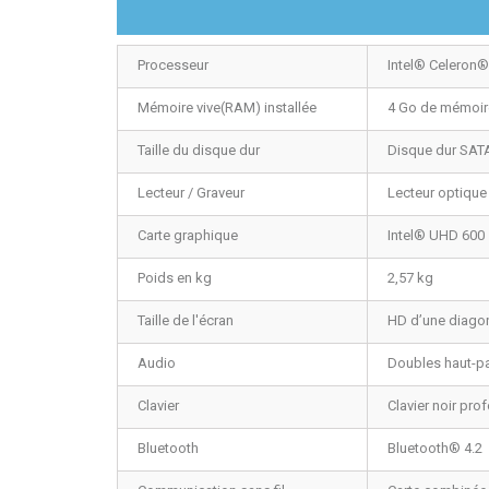
Processeur
Intel® Celeron®
Mémoire vive(RAM) installée
4 Go de mémoir
Taille du disque dur
Disque dur SATA
Lecteur / Graveur
Lecteur optique
Carte graphique
Intel® UHD 600
Poids en kg
2,57 kg
Taille de l'écran
HD d’une diagona
Audio
Doubles haut-pa
Clavier
Clavier noir pro
Bluetooth
Bluetooth® 4.2