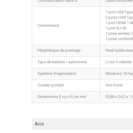
Communication sans fil
Carte combinée 
1 port USB Type
2 ports USB Typ
1 port HDMI 1.4
Connecteurs
1 port RJ-45
1 prise secteur 
1 prise combin
Périphérique de pointage
Pavé tactile ave
Type de batterie / autonomie
Li-ion 3 cellule
Système d'exploitation
Windows 10 Fam
Couleur produit
Gris Fumé
Dimensions (l x p x h) en mm
35,85 x 24,2 x 1
Avis