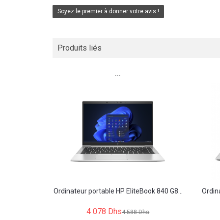
Soyez le premier à donner votre avis !
Produits liés
```
Ordinateur portable HP EliteBook 840 G8...
Ordin
4 078 Dhs
4 588 Dhs