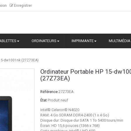
xion
Enregistrer
ABLETTES
ORDINATEURS
IMPRIMANTE
MULTIMÉDIA
 15-dw1001nk (27Z73EA)
Ordinateur Portable HP 15-dw10
(27Z73EA)
Référence
27Z73EA
État
Produit neuf
Intel® Celeron® N4020
RAM: 4 Go SDRAM DDR4-2400 (1 x 4 Go)
Disque dur: Disque dur SATA 1 To 5400 tours/min
Écran: HD 15,6 pouces (1366 x 768)
Carte graphique: Intel® UHD 600