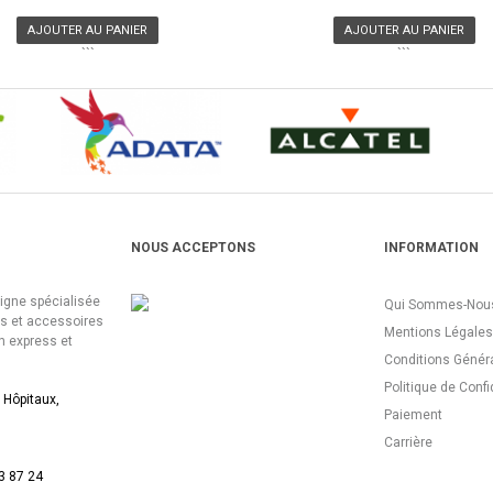
AJOUTER AU PANIER
AJOUTER AU PANIER
```
```
NOUS ACCEPTONS
INFORMATION
ligne spécialisée
Qui Sommes-Nous
es et accessoires
Mentions Légales
n express et
Conditions Génér
Politique de Confi
 Hôpitaux,
Paiement
Carrière
3 87 24