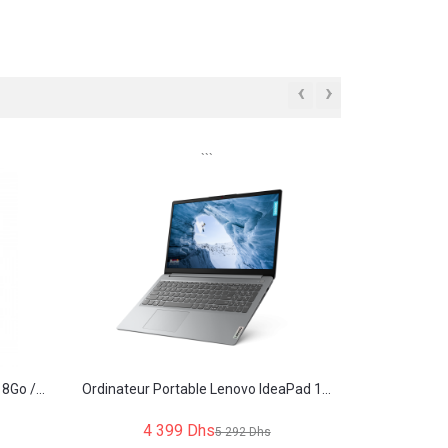
‹
›
```
8Go /...
Ordinateur Portable Lenovo IdeaPad 1...
4 399 Dhs
5 292 Dhs