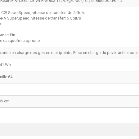
Realtek RTL8821CE Wi-Fi® 802.11a/b/g/n/ac (1x1) et Bluetooth® 4.2
-C® SuperSpeed, vitesse de transfert de 5 Go/s
e-A SuperSpeed, vitesse de transfert 5 Gbit/s
b
Smart Pin
ée casque/microphone
c prise en charge des gestes multipoints; Prise en charge du pavé tactile touc
s 41 Wh
ille 64
,99 cm