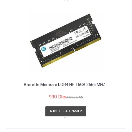
```
Barrette Mémoire DDR4 HP 16GB 2666 MHZ...
990 Dhs
1 090 Dhs
AJOUTER AU PANIER
```