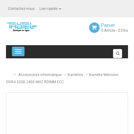
Contactez-nous
Lien rapide
Panier
0
Article
- 0 Dhs
Navigation bascule
Accessoires informatique
Barrettes
Barrette Mémoire
DDR4 32GB 2400 MHZ RDIMM ECC