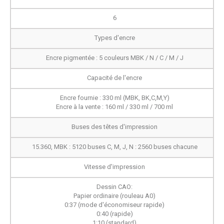
6
Types d'encre
Encre pigmentée : 5 couleurs MBK / N / C / M / J
Capacité de l'encre
Encre fournie : 330 ml (MBK, BK,C,M,Y)
Encre à la vente : 160 ml / 330 ml / 700 ml
Buses des têtes d'impression
15.360, MBK : 5120 buses C, M, J, N : 2560 buses chacune
Vitesse d'impression
Dessin CAO:
Papier ordinaire (rouleau A0)
0:37 (mode d'économiseur rapide)
0:40 (rapide)
1:10 (standard)