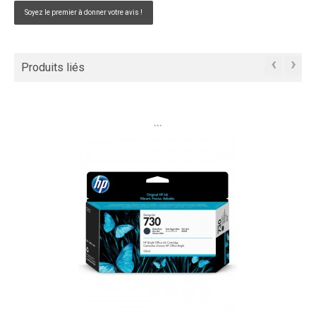
Soyez le premier à donner votre avis !
‹
›
Produits liés
```