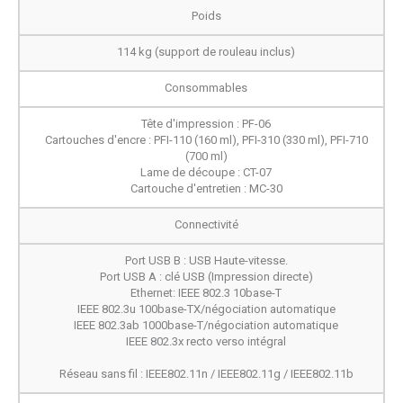
Poids
114 kg (support de rouleau inclus)
Consommables
Tête d'impression : PF-06
Cartouches d'encre : PFI-110 (160 ml), PFI-310 (330 ml), PFI-710
(700 ml)
Lame de découpe : CT-07
Cartouche d'entretien : MC-30
Connectivité
Port USB B : USB Haute-vitesse.
Port USB A : clé USB (Impression directe)
Ethernet: IEEE 802.3 10base-T
IEEE 802.3u 100base-TX/négociation automatique
IEEE 802.3ab 1000base-T/négociation automatique
IEEE 802.3x recto verso intégral
Réseau sans fil : IEEE802.11n / IEEE802.11g / IEEE802.11b