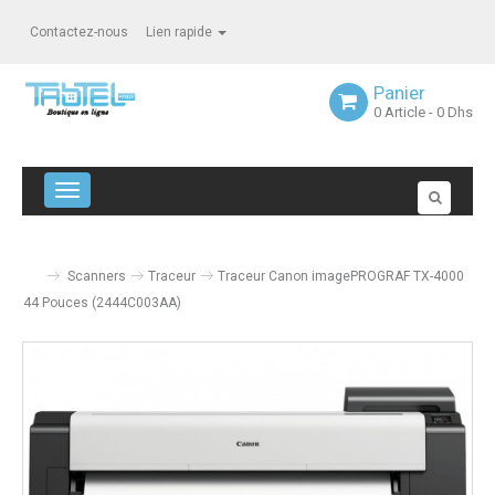
Contactez-nous
Lien rapide
Panier
0
Article
- 0 Dhs
Navigation bascule
Scanners
Traceur
Traceur Canon imagePROGRAF TX-4000
44 Pouces (2444C003AA)