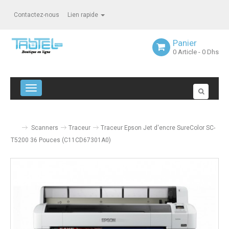
Contactez-nous
Lien rapide
Panier
0
Article
- 0 Dhs
Navigation bascule
Scanners
Traceur
Traceur Epson Jet d'encre SureColor SC-
T5200 36 Pouces (C11CD67301A0)