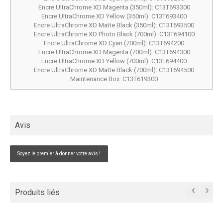
Encre UltraChrome XD Magenta (350ml): C13T693300
Encre UltraChrome XD Yellow (350ml): C13T693400
Encre UltraChrome XD Matte Black (350ml): C13T693500
Encre UltraChrome XD Photo Black (700ml): C13T694100
Encre UltraChrome XD Cyan (700ml): C13T694200
Encre UltraChrome XD Magenta (700ml): C13T694300
Encre UltraChrome XD Yellow (700ml): C13T694400
Encre UltraChrome XD Matte Black (700ml): C13T694500
Maintenance Box: C13T619300
Avis
Soyez le premier à donner votre avis !
‹
›
Produits liés