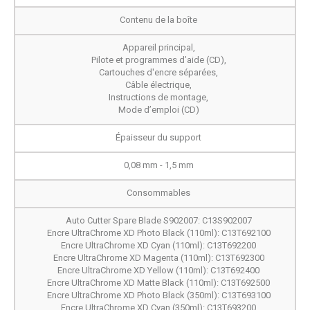
Contenu de la boîte
Appareil principal,
Pilote et programmes d’aide (CD),
Cartouches d'encre séparées,
Câble électrique,
Instructions de montage,
Mode d’emploi (CD)
Épaisseur du support
0,08 mm - 1,5 mm
Consommables
Auto Cutter Spare Blade S902007: C13S902007
Encre UltraChrome XD Photo Black (110ml): C13T692100
Encre UltraChrome XD Cyan (110ml): C13T692200
Encre UltraChrome XD Magenta (110ml): C13T692300
Encre UltraChrome XD Yellow (110ml): C13T692400
Encre UltraChrome XD Matte Black (110ml): C13T692500
Encre UltraChrome XD Photo Black (350ml): C13T693100
Encre UltraChrome XD Cyan (350ml): C13T693200