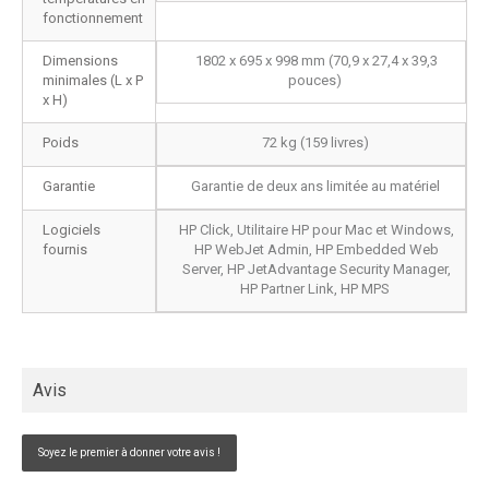
fonctionnement
Dimensions
1802 x 695 x 998 mm (70,9 x 27,4 x 39,3
minimales (L x P
pouces)
x H)
Poids
72 kg (159 livres)
Garantie
Garantie de deux ans limitée au matériel
Logiciels
HP Click, Utilitaire HP pour Mac et Windows,
fournis
HP WebJet Admin, HP Embedded Web
Server, HP JetAdvantage Security Manager,
HP Partner Link, HP MPS
Avis
Soyez le premier à donner votre avis !