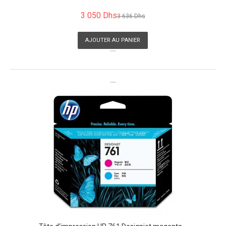
3 050 Dhs
3 636 Dhs
AJOUTER AU PANIER
```
```