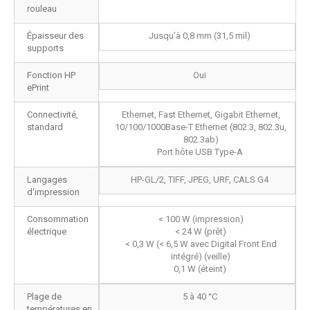
rouleau
Épaisseur des
Jusqu’à 0,8 mm (31,5 mil)
supports
Fonction HP
Oui
ePrint
Connectivité,
Ethernet, Fast Ethernet, Gigabit Ethernet,
standard
10/100/1000Base-T Ethernet (802.3, 802.3u,
802.3ab)
Port hôte USB Type-A
Langages
HP-GL/2, TIFF, JPEG, URF, CALS G4
d'impression
Consommation
< 100 W (impression)
électrique
< 24 W (prêt)
< 0,3 W (< 6,5 W avec Digital Front End
intégré) (veille)
0,1 W (éteint)
Plage de
5 à 40 °C
températures en