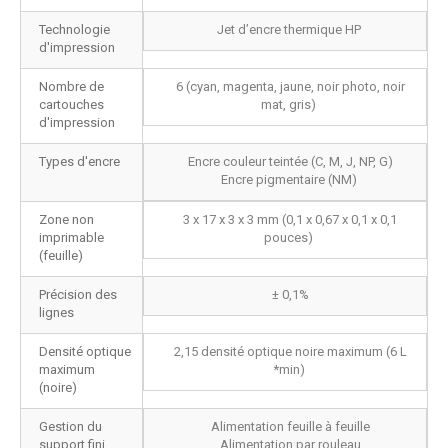
Technologie
Jet d’encre thermique HP
d'impression
Nombre de
6 (cyan, magenta, jaune, noir photo, noir
cartouches
mat, gris)
d'impression
Types d'encre
Encre couleur teintée (C, M, J, NP, G)
Encre pigmentaire (NM)
Zone non
3 x 17 x 3 x 3 mm (0,1 x 0,67 x 0,1 x 0,1
imprimable
pouces)
(feuille)
Précision des
± 0,1%
lignes
Densité optique
2,15 densité optique noire maximum (6 L
maximum
*min)
(noire)
Gestion du
Alimentation feuille à feuille
support fini
Alimentation par rouleau