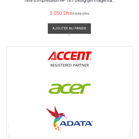
Tête d'impression HP 761 Designjet magenta...
3 050 Dhs
3 636 Dhs
AJOUTER AU PANIER
```