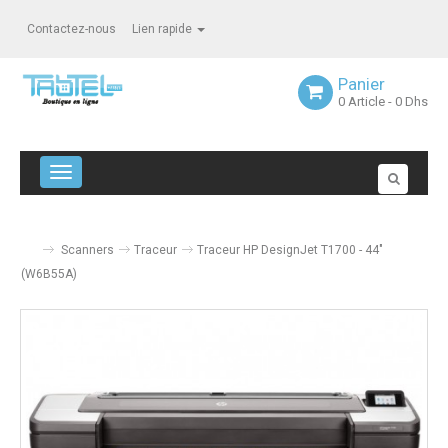
Contactez-nous
Lien rapide
Panier
0
Article
- 0 Dhs
Navigation bascule
Scanners
Traceur
Traceur HP DesignJet T1700 - 44"
(W6B55A)