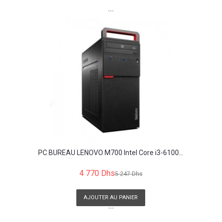
```
PC BUREAU LENOVO M700 Intel Core i3-6100...
4 770 Dhs
5 247 Dhs
AJOUTER AU PANIER
```