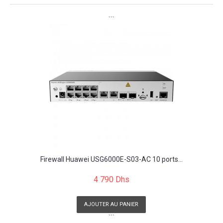
```
Firewall Huawei USG6000E-S03-AC 10 ports...
4 790 Dhs
AJOUTER AU PANIER
```