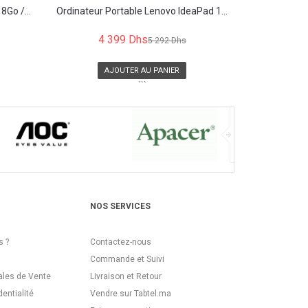
8Go /...
Ordinateur Portable Lenovo IdeaPad 1...
4 399 Dhs
5 292 Dhs
AJOUTER AU PANIER
```
NOS SERVICES
 ?
Contactez-nous
Commande et Suivi
ales de Vente
Livraison et Retour
dentialité
Vendre sur Tabtel.ma