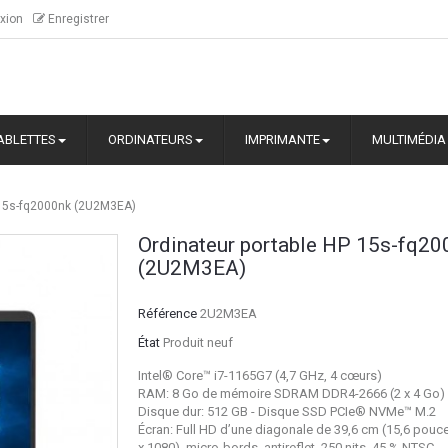
xion
Enregistrer
ABLETTES
ORDINATEURS
IMPRIMANTE
MULTIMÉDIA
 15s-fq2000nk (2U2M3EA)
Ordinateur portable HP 15s-fq20
(2U2M3EA)
Référence
2U2M3EA
État
Produit neuf
Intel® Core™ i7-1165G7 (4,7 GHz, 4 cœurs)
RAM: 8 Go de mémoire SDRAM DDR4-2666 (2 x 4 Go)
Disque dur: 512 GB - Disque SSD PCIe® NVMe™ M.2
Écran: Full HD d’une diagonale de 39,6 cm (15,6 pouc
x 1080), micro-bords, antireflet, 250 nits, 45 % NTSC