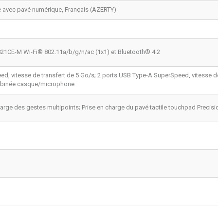
lle avec pavé numérique, Français (AZERTY)
21CE-M Wi-Fi® 802.11a/b/g/n/ac (1x1) et Bluetooth® 4.2
, vitesse de transfert de 5 Go/s; 2 ports USB Type-A SuperSpeed, vitesse de 
ombinée casque/microphone
rge des gestes multipoints; Prise en charge du pavé tactile touchpad Precisi