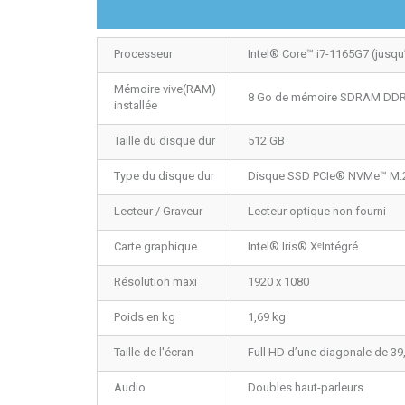
Processeur
Intel® Core™ i7-1165G7 (jusqu
Mémoire vive(RAM)
8 Go de mémoire SDRAM DDR4
installée
Taille du disque dur
512 GB
Type du disque dur
Disque SSD PCIe® NVMe™ M.
Lecteur / Graveur
Lecteur optique non fourni
Carte graphique
Intel® Iris® X
ᵉ
Intégré
Résolution maxi
1920 x 1080
Poids en kg
1,69 kg
Taille de l'écran
Full HD d’une diagonale de 39,
Audio
Doubles haut-parleurs