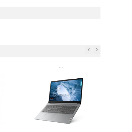
‹
›
```