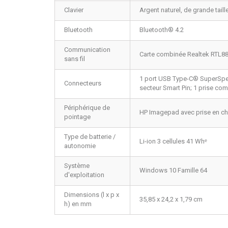
Clavier
Argent naturel, de grande tai
Bluetooth
Bluetooth® 4.2
Communication
Carte combinée Realtek RTL88
sans fil
1 port USB Type-C® SuperSpeed
Connecteurs
secteur Smart Pin; 1 prise c
Périphérique de
HP Imagepad avec prise en cha
pointage
Type de batterie /
Li-ion 3 cellules 41 Wh
ᵉ
autonomie
Système
Windows 10 Famille 64
d'exploitation
Dimensions (l x p x
35,85 x 24,2 x 1,79 cm
h) en mm