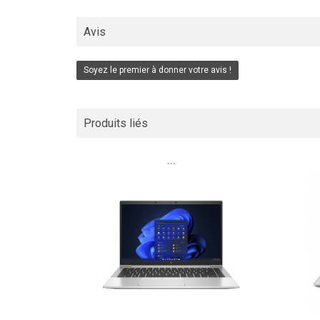
Avis
Soyez le premier à donner votre avis !
Produits liés
```