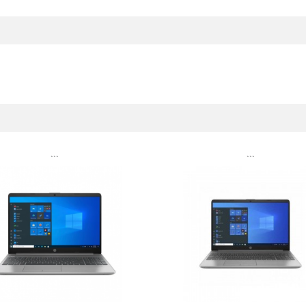
```
```