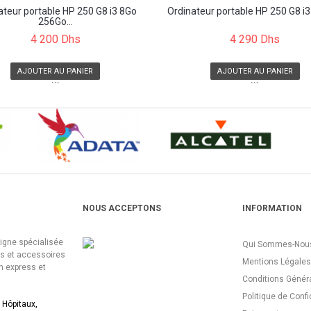
ateur portable HP 250 G8 i3 8Go
Ordinateur portable HP 250 G8 i3 
256Go...
4 200 Dhs
4 290 Dhs
AJOUTER AU PANIER
AJOUTER AU PANIER
```
```
NOUS ACCEPTONS
INFORMATION
ligne spécialisée
Qui Sommes-Nous
es et accessoires
Mentions Légales
n express et
Conditions Génér
Politique de Confi
 Hôpitaux,