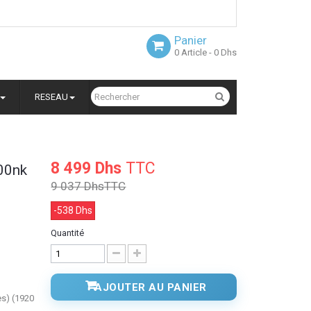
Panier
0
Article
- 0 Dhs
RESEAU
8 499 Dhs
TTC
00nk
9 037 Dhs
TTC
-538 Dhs
Quantité
AJOUTER AU PANIER
es) (1920