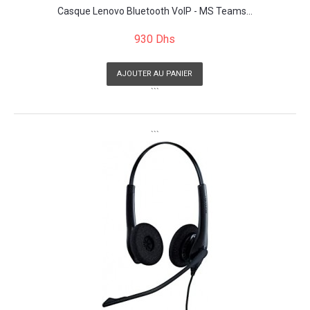
Casque Lenovo Bluetooth VoIP - MS Teams...
930 Dhs
AJOUTER AU PANIER
```
```