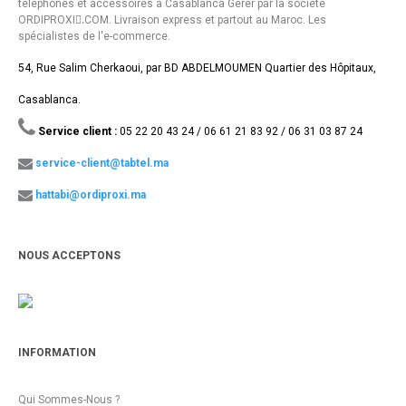
téléphones et accessoires à Casablanca Gérer par la société
ORDIPROXI.ِCOM. Livraison express et partout au Maroc. Les
spécialistes de l'e-commerce.
54, Rue Salim Cherkaoui, par BD ABDELMOUMEN Quartier des Hôpitaux,
Casablanca.
Service client :
05 22 20 43 24 / 06 61 21 83 92 / 06 31 03 87 24
service-client@tabtel.ma
hattabi@ordiproxi.ma
NOUS ACCEPTONS
INFORMATION
Qui Sommes-Nous ?