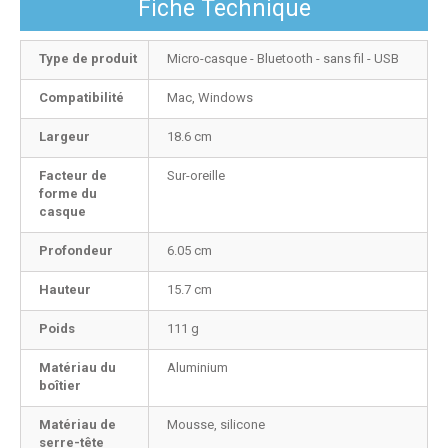
Fiche Technique
Type de produit
Micro-casque - Bluetooth - sans fil - USB
Compatibilité
Mac, Windows
Largeur
18.6 cm
Facteur de
Sur-oreille
forme du
casque
Profondeur
6.05 cm
Hauteur
15.7 cm
Poids
111 g
Matériau du
Aluminium
boîtier
Matériau de
Mousse, silicone
serre-tête