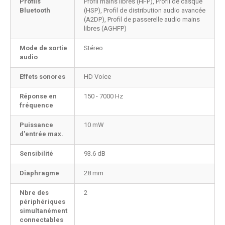
Profils
Profil mains libres (HFP), Profil de casque
Bluetooth
(HSP), Profil de distribution audio avancée
(A2DP), Profil de passerelle audio mains
libres (AGHFP)
Mode de sortie
Stéreo
audio
Effets sonores
HD Voice
Réponse en
150 - 7000 Hz
fréquence
Puissance
10 mW
d'entrée max.
Sensibilité
93.6 dB
Diaphragme
28 mm
Nbre des
2
périphériques
simultanément
connectables