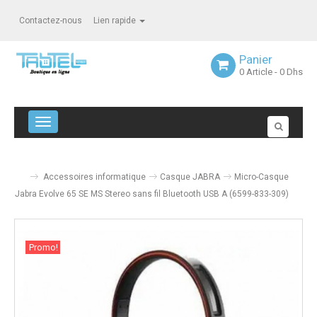
Contactez-nous
Lien rapide
Panier
0
Article
- 0 Dhs
Navigation bascule
Accessoires informatique
Casque JABRA
Micro-Casque
Jabra Evolve 65 SE MS Stereo sans fil Bluetooth USB A (6599-833-309)
Promo!