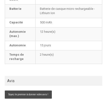
Batterie
Batterie de casque micro rechargeable -
Lithium Ion
Capacité
500 mAh
Autonomie
12 heure(s)
(max.)
Autonomie
15 jours
Temps de
2 heure(s)
recharge
Avis
Soyez le premier à donner votre avis !