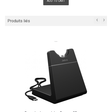
ADD TO CART
‹
›
Produits liés
```