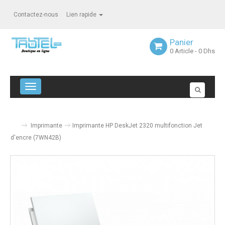
Contactez-nous
Lien rapide
Panier
0
Article
- 0 Dhs
Navigation bascule
Imprimante
Imprimante HP DeskJet 2320 multifonction Jet
d'encre (7WN42B)