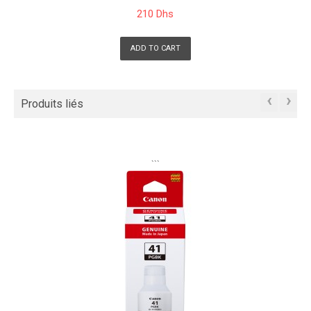
210 Dhs
ADD TO CART
‹
›
Produits liés
```