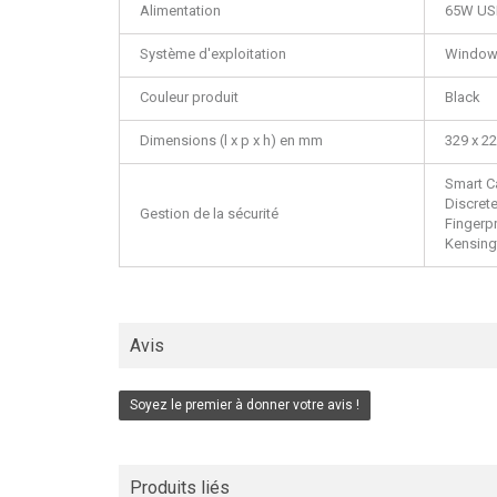
Alimentation
65W USB
Système d'exploitation
Windows
Couleur produit
Black
Dimensions (l x p x h) en mm
329 x 2
Smart C
Discret
Gestion de la sécurité
Fingerpr
Kensing
Avis
Soyez le premier à donner votre avis !
Produits liés