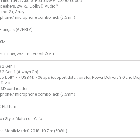
finition (HD) Audio, Realtek® ALC3287 codec
speakers, 2W x2, Dolby® Audio™
one: 2x, Array
phone / microphone combo jack (3.5mm)
 Français (AZERTY)
00M
201 11ax, 2x2 + Bluetooth® 5.1
3.2 Gen 1
3.2 Gen 1 (Always On)
derbolt™ 4 / USB4® 40Gbps (support data transfer, Power Delivery 3.0 and Dis
® 2.0
oSD card reader
phone / microphone combo jack (3.5mm)
C Platform
ch Style, Match-on-Chip
ted MobileMark® 2018: 10.7 hr (50Wh)