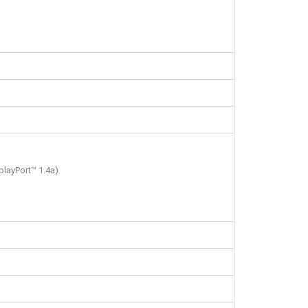
playPort™ 1.4a)