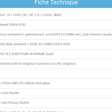
Fiche Technique
ore™ i5-1135G7 (4C / 8T, 2.4 / 4.2GHz, 8MB)
ldered DDR4-3200
ory soldered to systemboard, one DDR4 SO-DIMM slot, dual-channel capabl
0GB (8GB soldered + 32GB SO-DIMM) DDR4-3200
SSD M.2 2280 PCIe® x4 NVMe® Opal2
ed Intel Iris® Xe Graphics functions as UHD Graphics
(1920x1080) IPS 300nits Anti-glare
 Card Reader
with Privacy Shutter