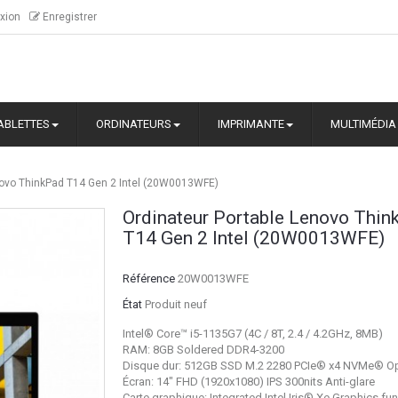
xion
Enregistrer
ABLETTES
ORDINATEURS
IMPRIMANTE
MULTIMÉDIA
novo ThinkPad T14 Gen 2 Intel (20W0013WFE)
Ordinateur Portable Lenovo Thin
T14 Gen 2 Intel (20W0013WFE)
Référence
20W0013WFE
État
Produit neuf
Intel® Core™ i5-1135G7 (4C / 8T, 2.4 / 4.2GHz, 8MB)
RAM: 8GB Soldered DDR4-3200
Disque dur: 512GB SSD M.2 2280 PCIe® x4 NVMe® O
Écran: 14" FHD (1920x1080) IPS 300nits Anti-glare
Carte graphique: Integrated Intel Iris® Xe Graphics fu