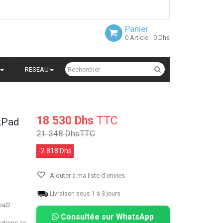
Panier
0
Article
- 0 Dhs
RESEAU
18 530 Dhs
TTC
kPad
21 348 Dhs
TTC
-2 818 Dhs
Ajouter à ma liste d'envies
Livraison sous 1 à 3 jours.
pal2
Consultée sur WhatsApp
nctions as