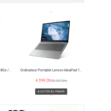
```
8Go /...
Ordinateur Portable Lenovo IdeaPad 1...
4 399 Dhs
5 292 Dhs
AJOUTER AU PANIER
```