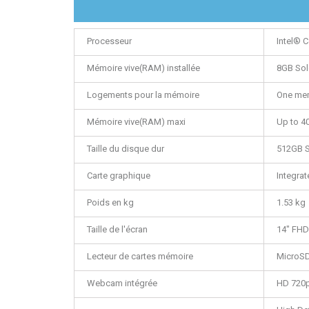
Processeur
Intel® C
Mémoire vive(RAM) installée
8GB So
Logements pour la mémoire
One mem
Mémoire vive(RAM) maxi
Up to 4
Taille du disque dur
512GB 
Carte graphique
Integrat
Poids en kg
1.53 kg
Taille de l'écran
14" FHD 
Lecteur de cartes mémoire
MicroSD
Webcam intégrée
HD 720p 