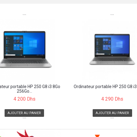
```
```
ateur portable HP 250 G8 i3 8Go
Ordinateur portable HP 250 G8 i3 
256Go...
4 200 Dhs
4 290 Dhs
AJOUTER AU PANIER
AJOUTER AU PANIER
```
```