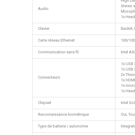
High De
Stereo 
Audio
Microph
1x Head
Clavier
Backlit,
Carte réseau Ethernet
100/10
Communication sans fil
Intel AX
1x USB 
1x USB 
2x Thun
Connecteurs
1x HDMI
1x micr
1x Head
Chipset
Intel So
Reconnaissance biométrique
Oui, Tou
Type de batterie / autonomie
Integra