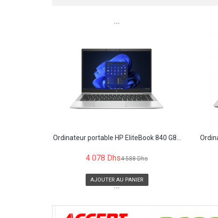
```
Ordinateur portable HP EliteBook 840 G8...
Ordin
4 078 Dhs
4 588 Dhs
AJOUTER AU PANIER
```