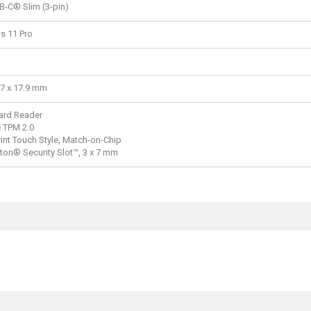
-C® Slim (3-pin)
 11 Pro
27 x 17.9 mm
ard Reader
e TPM 2.0
int Touch Style, Match-on-Chip
ton® Security Slot™, 3 x 7 mm