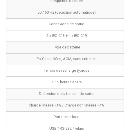
Fréquence d'entrée
50 / 60 Hz (détection automatique)
Connexions de sortie
2 x IEC-C13 + 4 x IEC-C19
Type de batterie
Pb-Ca scellées, AGM, sans entretien
Temps de recharge typique
7 ÷ 9 heures à 90%
Distorsion de la tension de sortie
Charge linéaire <1% / Charge non linéaire <4%
Port d'interface
USB / RS-232 / relais