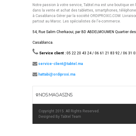
Notre passion à votre service, Tabtel.ma est une boutique en 
dans la vente et achat des tablettes, smartphones, téléphon
à Casablanca Gérer par la société ORDIPROXI.ِCOM. Livraiso
partout au Maroc. Les spécialistes de l'e-commerce.
54, Rue Salim Cherkaoui, par BD ABDELMOUMEN Quartier des
Casablanca.
Service client :
05 22 20 43 24 / 06 61 21 83 92 / 06 31 0
service-client@tabtel.ma
hattabi@ordiproxi.ma
NOS MAGASINS
Copyright 2015. All Rights Reserved.
Designed By
Tabtel Team