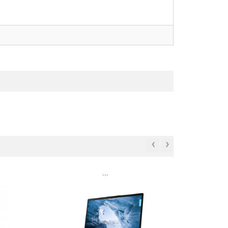
‹
›
```