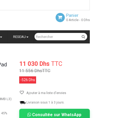
Panier
0
Article
- 0 Dhs
RESEAU
11 030 Dhs
TTC
Pad
11 556 Dhs
TTC
-526 Dhs
Ajouter à ma liste d'envies
 8MB L3)
Livraison sous 1 à 3 jours.
, 45%
Consultée sur WhatsApp