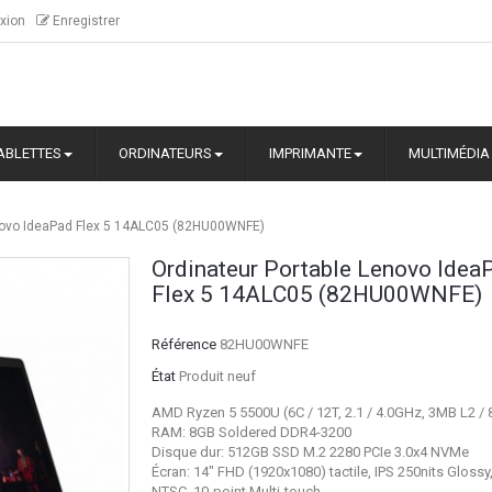
xion
Enregistrer
ABLETTES
ORDINATEURS
IMPRIMANTE
MULTIMÉDIA
enovo IdeaPad Flex 5 14ALC05 (82HU00WNFE)
Ordinateur Portable Lenovo Idea
Flex 5 14ALC05 (82HU00WNFE)
Référence
82HU00WNFE
État
Produit neuf
AMD Ryzen 5 5500U (6C / 12T, 2.1 / 4.0GHz, 3MB L2 /
RAM: 8GB Soldered DDR4-3200
Disque dur: 512GB SSD M.2 2280 PCIe 3.0x4 NVMe
Écran: 14" FHD (1920x1080) tactile, IPS 250nits Glossy
NTSC, 10-point Multi-touch