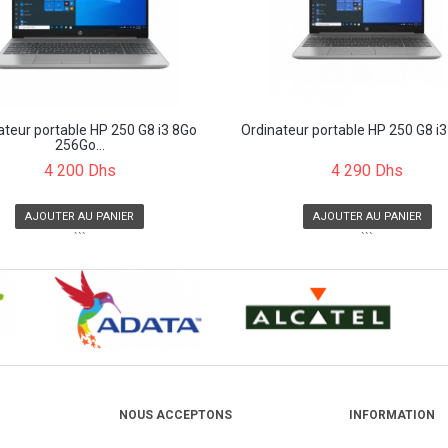
ateur portable HP 250 G8 i3 8Go
Ordinateur portable HP 250 G8 i3 
256Go...
4 200 Dhs
4 290 Dhs
AJOUTER AU PANIER
AJOUTER AU PANIER
```
```
NOUS ACCEPTONS
INFORMATION