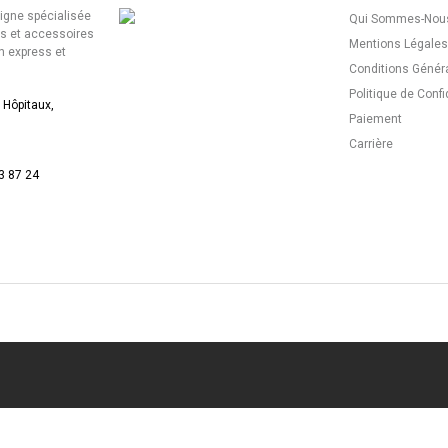
ligne spécialisée
Qui Sommes-Nous
es et accessoires
Mentions Légales
n express et
Conditions Génér
Politique de Confi
 Hôpitaux,
Paiement
Carrière
3 87 24