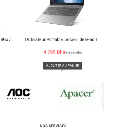
8Go /...
Ordinateur Portable Lenovo IdeaPad 1...
4 399 Dhs
5 292 Dhs
AJOUTER AU PANIER
```
NOS SERVICES