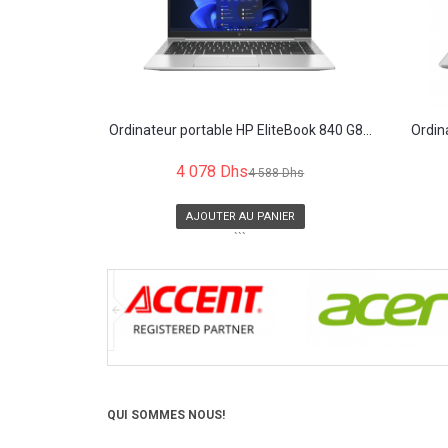
Ordinateur portable HP EliteBook 840 G8...
Ordin
4 078 Dhs
4 588 Dhs
AJOUTER AU PANIER
```
QUI SOMMES NOUS!