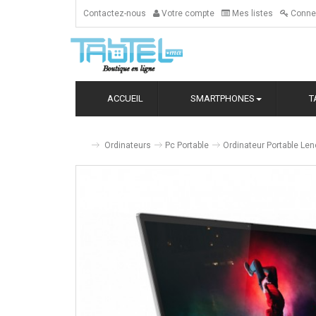
Contactez-nous
Votre compte
Mes listes
Conne
ACCUEIL
SMARTPHONES
T
Ordinateurs
Pc Portable
Ordinateur Portable L