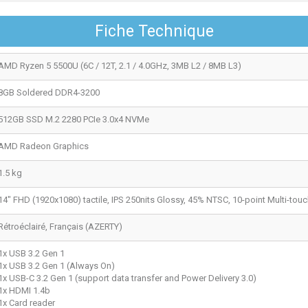
Fiche Technique
AMD Ryzen 5 5500U (6C / 12T, 2.1 / 4.0GHz, 3MB L2 / 8MB L3)
8GB Soldered DDR4-3200
512GB SSD M.2 2280 PCIe 3.0x4 NVMe
AMD Radeon Graphics
1.5 kg
14" FHD (1920x1080) tactile, IPS 250nits Glossy, 45% NTSC, 10-point Multi-tou
Rétroéclairé, Français (AZERTY)
1x USB 3.2 Gen 1
1x USB 3.2 Gen 1 (Always On)
1x USB-C 3.2 Gen 1 (support data transfer and Power Delivery 3.0)
1x HDMI 1.4b
1x Card reader