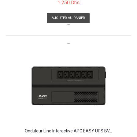
1 250 Dhs
AJOUTER AU PANIER
```
```
Onduleur Line Interactive APC EASY UPS BV...