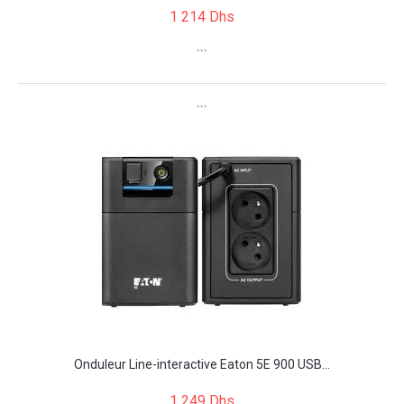
1 214 Dhs
```
```
Onduleur Line-interactive Eaton 5E 900 USB...
1 249 Dhs