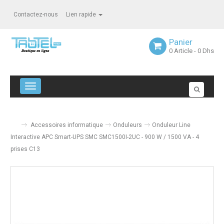
Contactez-nous
Lien rapide
Panier
0
Article
- 0 Dhs
Navigation bascule
Accessoires informatique
Onduleurs
Onduleur Line
Interactive APC Smart-UPS SMC SMC1500I-2UC - 900 W / 1500 VA - 4
prises C13