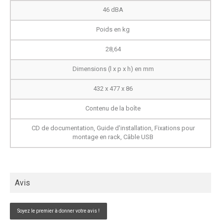
46 dBA
Poids en kg
28,64
Dimensions (l x p x h) en mm
432 x 477 x 86
Contenu de la boîte
CD de documentation, Guide d'installation, Fixations pour
montage en rack, Câble USB
Avis
Soyez le premier à donner votre avis !