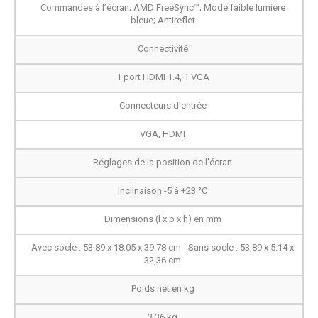
Commandes à l’écran; AMD FreeSync™; Mode faible lumière
bleue; Antireflet
Connectivité
1 port HDMI 1.4, 1 VGA
Connecteurs d'entrée
VGA, HDMI
Réglages de la position de l'écran
Inclinaison:-5 à +23 °C
Dimensions (l x p x h) en mm
Avec socle : 53.89 x 18.05 x 39.78 cm - Sans socle : 53,89 x 5.14 x
32,36 cm
Poids net en kg
3,36 kg