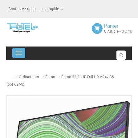
Contactez-nous
Lien rapide
Panier
0
Article
- 0 Dhs
Navigation bascule
Ordinateurs
Écran
Écran 23,8" HP Full HD V24v G5
(65P62AS)