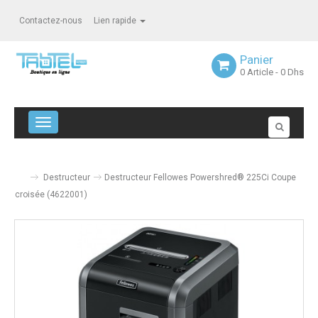
Contactez-nous
Lien rapide
Panier
0
Article
- 0 Dhs
Navigation bascule
Destructeur
Destructeur Fellowes Powershred® 225Ci Coupe
croisée (4622001)