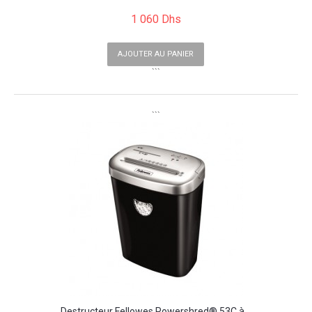
1 060 Dhs
AJOUTER AU PANIER
```
```
Destructeur Fellowes Powershred® 53C à...