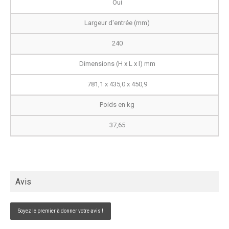
Oui
Largeur d'entrée (mm)
240
Dimensions (H x L x l) mm
781,1 x 435,0 x 450,9
Poids en kg
37,65
Avis
Soyez le premier à donner votre avis !