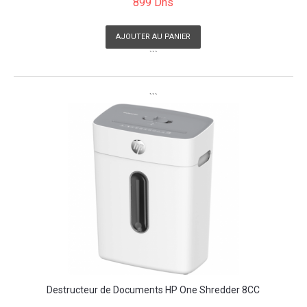
899 Dhs
AJOUTER AU PANIER
```
```
Destructeur de Documents HP One Shredder 8CC