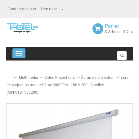
Contactez-nous
Lien rapide
Panier
0
Article
- 0 Dhs
Navigation bascule
Multimedia
Vidéo Projecteurs
Écran de projection
Ecran
de projection manuel Oray 2000 Pro - 150 x 200 - Cineflex
(MPP01B1150200)