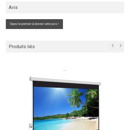
Avis
Soyez le premier à donner votre avis !
‹
›
Produits liés
```