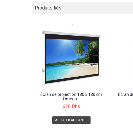
Produits liés
```
Écran de projection 180 x 180 cm
Écran d
Omega...
620 Dhs
AJOUTER AU PANIER
```