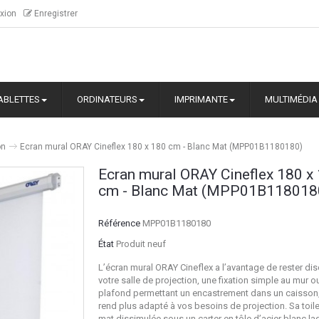
xion
Enregistrer
ABLETTES
ORDINATEURS
IMPRIMANTE
MULTIMÉDIA
on
Ecran mural ORAY Cineflex 180 x 180 cm - Blanc Mat (MPP01B1180180)
Ecran mural ORAY Cineflex 180 x
cm - Blanc Mat (MPP01B118018
Référence
MPP01B1180180
État
Produit neuf
L’écran mural ORAY Cineflex a l’avantage de rester di
votre salle de projection, une fixation simple au mur o
plafond permettant un encastrement dans un caisson, 
rend plus adapté à vos besoins de projection. Sa toil
mat dissimulée sous un carter en tôle d’acier blanc la