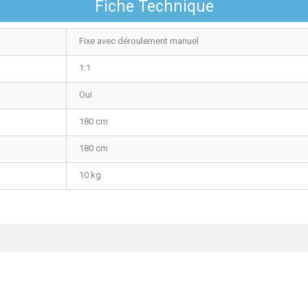
Fiche Technique
Fixe avec déroulement manuel
1:1
Oui
180 cm
180 cm
10 kg