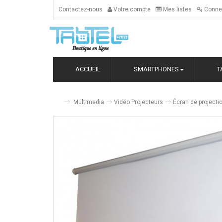
Contactez-nous
Votre compte
Mes listes
Conne
ACCUEIL
SMARTPHONES
T
Multimedia
Vidéo Projecteurs
Écran de projecti