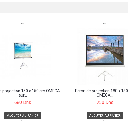
```
```
e projection 150 x 150 cm OMEGA
Écran de projection 180 x 18
sur...
OMEGA...
680 Dhs
750 Dhs
AJOUTER AU PANIER
AJOUTER AU PANIER
```
```