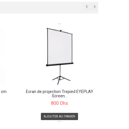
‹
›
```
0 cm
Écran de projection Trepied EYEPLAY
Screen...
800 Dhs
AJOUTER AU PANIER
```