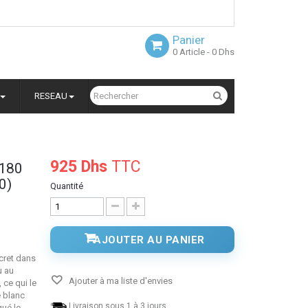
Panier
0
Article
- 0 Dhs
RESEAU
925 Dhs
TTC
 180
0)
Quantité
AJOUTER AU PANIER
scret dans
u au
Ajouter à ma liste d'envies
ce qui le
e blanc
Livraison sous 1 à 3 jours.
qué le