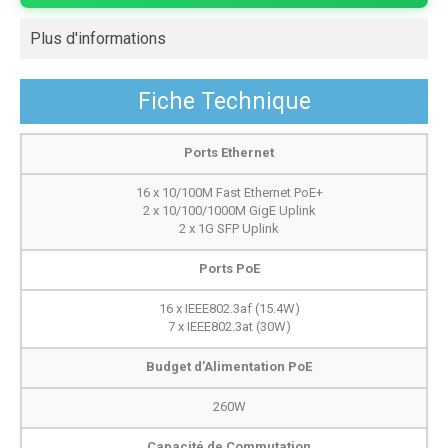
Plus d'informations
Fiche Technique
Ports Ethernet
16 x 10/100M Fast Ethernet PoE+
2 x 10/100/1000M GigE Uplink
2 x 1G SFP Uplink
Ports PoE
16 x IEEE802.3af (15.4W)
7 x IEEE802.3at (30W)
Budget d’Alimentation PoE
260W
Capacité de Commutation