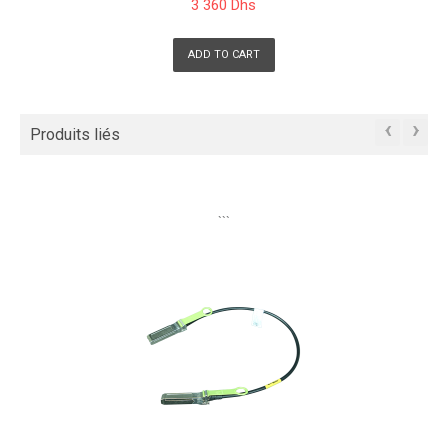
3 360 Dhs
ADD TO CART
‹
›
Produits liés
```