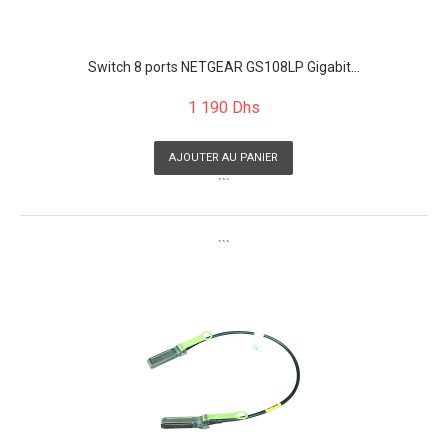
Switch 8 ports NETGEAR GS108LP Gigabit...
1 190 Dhs
AJOUTER AU PANIER
```
```