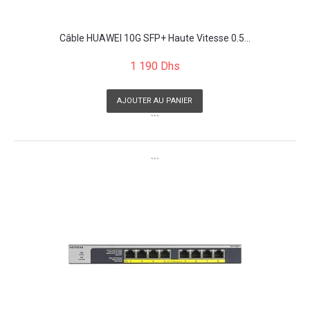
Câble HUAWEI 10G SFP+ Haute Vitesse 0.5...
1 190 Dhs
AJOUTER AU PANIER
```
```