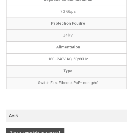
7.2 Gbps
Protection Foudre
±4 kV
Alimentation
180~240V AC, 50/60Hz
Type
Switch Fast Ethernet PoE+ non géré
Avis
Soyez le premier à donner votre avis !