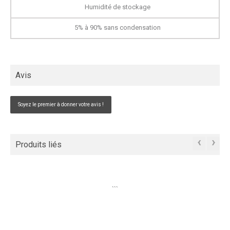
Humidité de stockage
5% à 90% sans condensation
Avis
Soyez le premier à donner votre avis !
‹
›
Produits liés
```