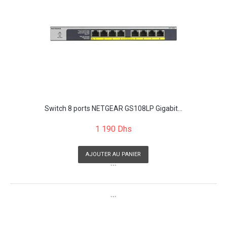
Switch 8 ports NETGEAR GS108LP Gigabit...
1 190 Dhs
AJOUTER AU PANIER
```
```