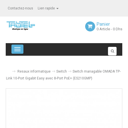
Contactez-nous
Lien rapide
Panier
0
Article
- 0 Dhs
Navigation bascule
Resaux informatique
Switch
Switch managable OMADA TP-
Link 10-Port Gigabit Easy avec 8-Port PoE+ (ES210GMP)