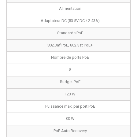
Alimentation
Adaptateur DC (53.5V DC / 2.43A)
Standards PoE
802.3af PoE, 802.3at PoE+
Nombre de ports PoE
8
Budget PoE
123 W
Puissance max. par port PoE
30 W
PoE Auto Recovery