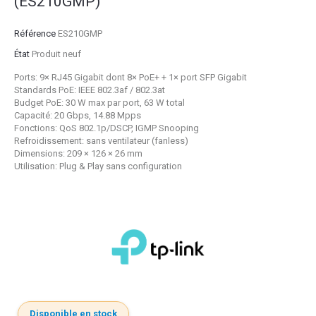
(ES210GMP)
Référence
ES210GMP
État
Produit neuf
Ports: 9× RJ45 Gigabit dont 8× PoE+ + 1× port SFP Gigabit
Standards PoE: IEEE 802.3af / 802.3at
Budget PoE: 30 W max par port, 63 W total
Capacité: 20 Gbps, 14.88 Mpps
Fonctions: QoS 802.1p/DSCP, IGMP Snooping
Refroidissement: sans ventilateur (fanless)
Dimensions: 209 × 126 × 26 mm
Utilisation: Plug & Play sans configuration
Disponible en stock