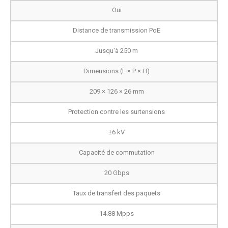
Oui
Distance de transmission PoE
Jusqu'à 250 m
Dimensions (L × P × H)
209 × 126 × 26 mm
Protection contre les surtensions
±6 kV
Capacité de commutation
20 Gbps
Taux de transfert des paquets
14.88 Mpps