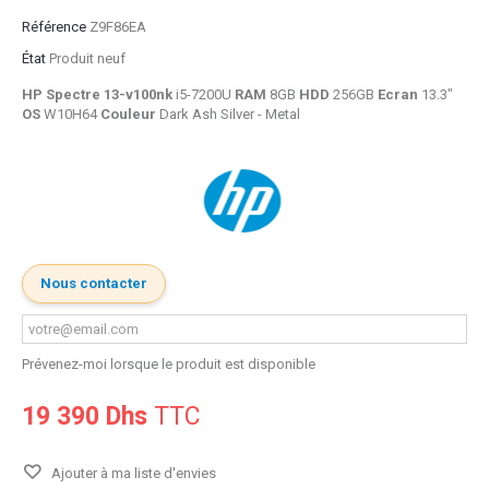
Référence
Z9F86EA
État
Produit neuf
HP Spectre
13-v100nk
i5-7200U
RAM
8GB
HDD
256GB
Ecran
13.3"
OS
W10H64
Couleur
Dark Ash Silver - Metal
Nous contacter
Prévenez-moi lorsque le produit est disponible
19 390 Dhs
TTC
Ajouter à ma liste d'envies