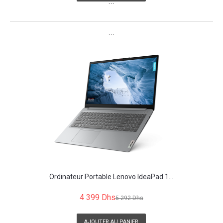
```
```
Ordinateur Portable Lenovo IdeaPad 1...
4 399 Dhs
5 292 Dhs
AJOUTER AU PANIER