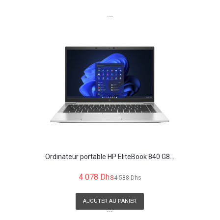
```
Ordinateur portable HP EliteBook 840 G8...
4 078 Dhs
4 588 Dhs
AJOUTER AU PANIER
```