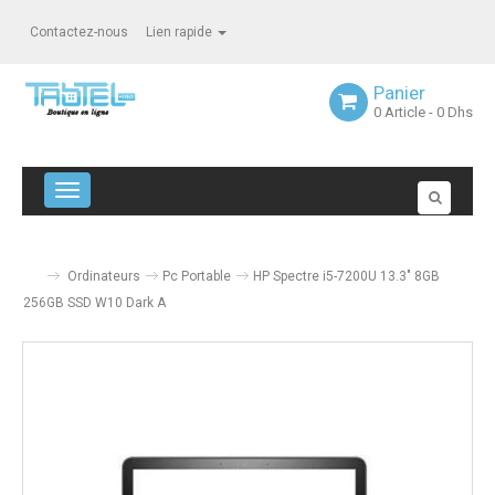
Contactez-nous
Lien rapide
Panier
0
Article
- 0 Dhs
Navigation bascule
Ordinateurs
Pc Portable
HP Spectre i5-7200U 13.3" 8GB
256GB SSD W10 Dark A