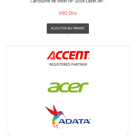
Cartouche de toner HP 205A LaserJet...
690 Dhs
AJOUTER AU PANIER
```