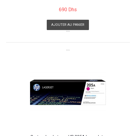
690 Dhs
AJOUTER AU PANIER
```
```