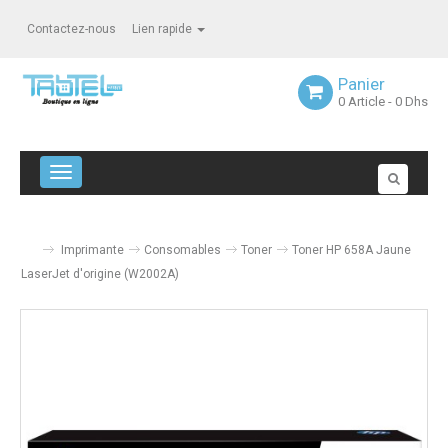
Contactez-nous
Lien rapide
Panier
0
Article
- 0 Dhs
Navigation bascule
Imprimante
Consomables
Toner
Toner HP 658A Jaune
LaserJet d'origine (W2002A)