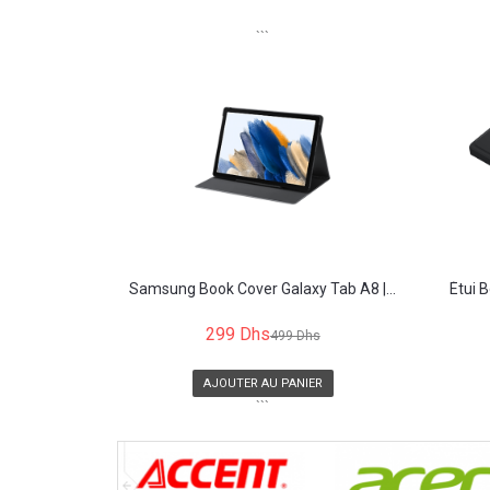
```
Samsung Book Cover Galaxy Tab A8 |...
Étui 
299 Dhs
499 Dhs
AJOUTER AU PANIER
```