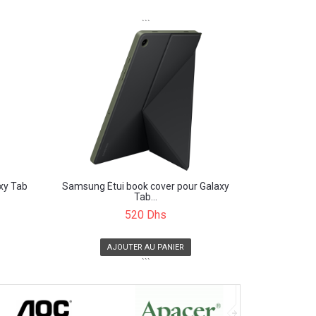
```
xy Tab
Samsung Étui book cover pour Galaxy
Tab...
520 Dhs
AJOUTER AU PANIER
```