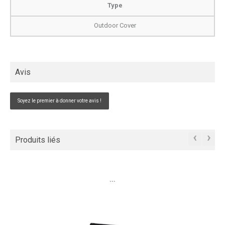
Type
Outdoor Cover
Avis
Soyez le premier à donner votre avis !
‹
›
Produits liés
```