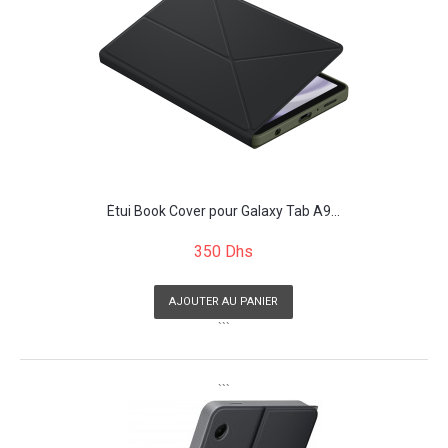
Étui Book Cover pour Galaxy Tab A9...
350 Dhs
AJOUTER AU PANIER
```
```