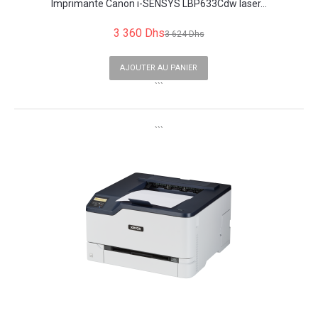
Imprimante Canon i-SENSYS LBP633Cdw laser...
3 360 Dhs
3 624 Dhs
AJOUTER AU PANIER
```
```