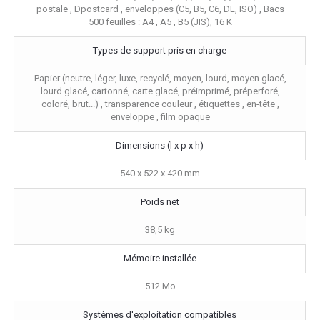
postale , Dpostcard , enveloppes (C5, B5, C6, DL, ISO) , Bacs
500 feuilles : A4 , A5 , B5 (JIS), 16 K
Types de support pris en charge
Papier (neutre, léger, luxe, recyclé, moyen, lourd, moyen glacé,
lourd glacé, cartonné, carte glacé, préimprimé, préperforé,
coloré, brut...) , transparence couleur , étiquettes , en-tête ,
enveloppe , film opaque
Dimensions (l x p x h)
540 x 522 x 420 mm
Poids net
38,5 kg
Mémoire installée
512 Mo
Systèmes d'exploitation compatibles