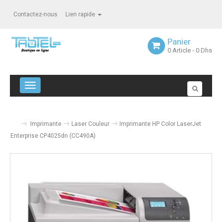
Contactez-nous
Lien rapide
Panier
0
Article
- 0 Dhs
Navigation bascule
Imprimante
Laser Couleur
Imprimante HP Color LaserJet
Enterprise CP4025dn (CC490A)