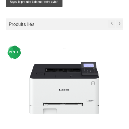
Soyez le premier à donner votre avis !
‹
›
Produits liés
```
VENTE!